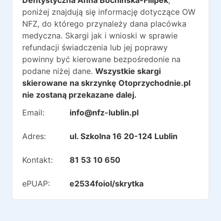
Dentystyczna Anna Bochińska-Filipek
,
poniżej znajdują się informację dotyczące OW
NFZ, do którego przynależy dana placówka
medyczna. Skargi jak i wnioski w sprawie
refundacji świadczenia lub jej poprawy
powinny być kierowane bezpośredonie na
podane niżej dane.
Wszystkie skargi
skierowane na skrzynkę Otoprzychodnie.pl
nie zostaną przekazane dalej.
Email:
info@nfz-lublin.pl
Adres:
ul. Szkolna 16 20-124 Lublin
Kontakt:
81 53 10 650
ePUAP:
e2534foiol/skrytka