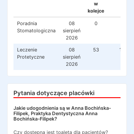
w
kolejce
Poradnia
08
0
0
Stomatologiczna
sierpień
2026
Leczenie
08
53
124
Protetyczne
sierpień
2026
Pytania dotyczące placówki
Jakie udogodnienia są w
Anna Bochińska-
Filipek, Praktyka Dentystyczna Anna
Bochińska-Filipek
?
Czy dostępna jest toaleta dla pacjentów?