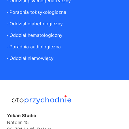
·
Oddział psychogeriatryczny
·
Poradnia toksykologiczna
·
Oddział diabetologiczny
·
Oddział hematologiczny
·
Poradnia audiologiczna
·
Oddział niemowlęcy
Yokan Studio
Natolin 15