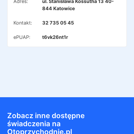
Adres:
ul. Stanisława Kossutha 13 40-
844 Katowice
Kontakt:
32 735 05 45
ePUAP:
t6vk26nt1r
Zobacz inne dostępne
świadczenia na
Otoprzychodnie.pl