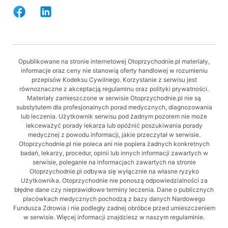
Opublikowane na stronie internetowej Otoprzychodnie.pl materiały,
informacje oraz ceny nie stanowią oferty handlowej w rozumieniu
przepisów Kodeksu Cywilnego. Korzystanie z serwisu jest
równoznaczne z akceptacją regulaminu oraz polityki prywatności.
Materiały zamieszczone w serwisie Otoprzychodnie.pl nie są
substytutem dla profesjonalnych porad medycznych, diagnozowania
lub leczenia. Użytkownik serwisu pod żadnym pozorem nie może
lekceważyć porady lekarza lub opóźnić poszukiwania porady
medycznej z powodu informacji, jakie przeczytał w serwisie.
Otoprzychodnie.pl nie poleca ani nie popiera żadnych konkretnych
badań, lekarzy, procedur, opinii lub innych informacji zawartych w
serwisie, poleganie na informacjach zawartych na stronie
Otoprzychodnie.pl odbywa się wyłącznie na własne ryzyko
Użytkownika. Otoprzychodnie nie ponoszą odpowiedzialności za
błędne dane czy nieprawidłowe terminy leczenia. Dane o publicznych
placówkach medycznych pochodzą z bazy danych Nardowego
Fundusza Zdrowia i nie podległy zadnej obróbce przed umieszczeniem
w serwisie. Więcej informacji znajdziesz w naszym regulaminie.