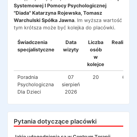
Systemowej I Pomocy Psychologicznej
"Diada" Katarzyna Rojewska, Tomasz
Warchulski Spółka Jawna
. Im wyższa wartość
tym krótsza może być kolejka do placówki.
Świadczenia
Data
Liczba
Realizacje
specjalistyczne
wizyty
osób
w
kolejce
Poradnia
07
20
6
Psychologiczna
sierpień
Dla Dzieci
2026
Pytania dotyczące placówki
Jakie udogodnienia są w
Centrum Terapii