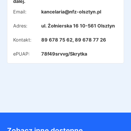
dalej.
Email:
kancelaria@nfz-olsztyn.pl
Adres:
ul. Żołnierska 16 10-561 Olsztyn
Kontakt:
89 678 75 62, 89 678 77 26
ePUAP:
78f49srvvg/Skrytka
Zobacz inne dostępne