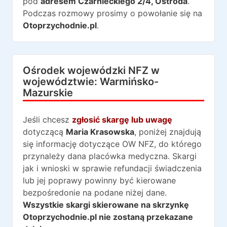
pod
adresem
Czarnieckiego 2/4
,
Ostróda
.
Podczas rozmowy prosimy o powołanie się na
Otoprzychodnie.pl
.
Ośrodek wojewódzki NFZ w
województwie:
Warmińsko-
Mazurskie
Jeśli chcesz
zgłosić skargę lub uwagę
dotyczącą
Maria Krasowska
, poniżej znajdują
się informację dotyczące OW NFZ, do którego
przynależy dana placówka medyczna. Skargi
jak i wnioski w sprawie refundacji świadczenia
lub jej poprawy powinny być kierowane
bezpośredonie na podane niżej dane.
Wszystkie skargi skierowane na skrzynkę
Otoprzychodnie.pl nie zostaną przekazane