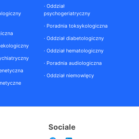
·
Oddział
ologiczny
psychogeriatryczny
·
Poradnia toksykologiczna
giczna
·
Oddział diabetologiczny
nekologiczny
·
Oddział hematologiczny
ychiatryczny
·
Poradnia audiologiczna
enetyczna
·
Oddział niemowlęcy
netyczne
Sociale