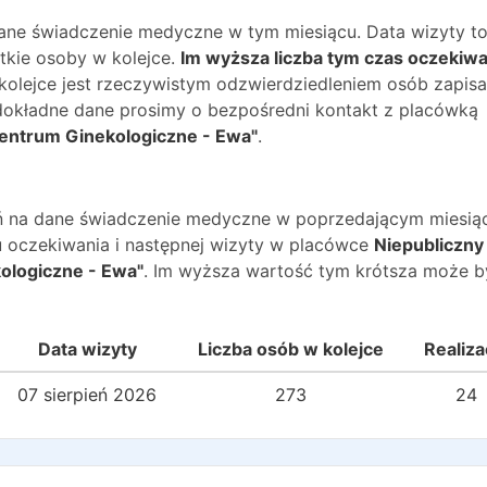
dane świadczenie medyczne w tym miesiącu. Data wizyty t
kie osoby w kolejce.
Im wyższa liczba tym czas oczekiwa
 kolejce jest rzeczywistym odzwierdziedleniem osób zapis
O dokładne dane prosimy o bezpośredni kontakt z placówką
Centrum Ginekologiczne - Ewa"
.
wań na dane świadczenie medyczne w poprzedającym miesią
 oczekiwania i następnej wizyty w placówce
Niepubliczny
ologiczne - Ewa"
. Im wyższa wartość tym krótsza może b
Data wizyty
Liczba osób w kolejce
Realiza
07 sierpień 2026
273
24