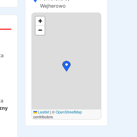
Wejherowo
+
−
ta
ta
zny
Leaflet
|
©
OpenStreetMap
contributors