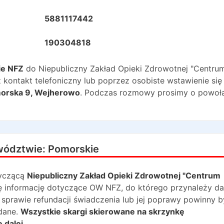
5881117442
190304818
ie NFZ
do
Niepubliczny Zakład Opieki Zdrowotnej "Centru
kontakt telefoniczny lub poprzez osobiste wstawienie się
orska 9
,
Wejherowo
. Podczas rozmowy prosimy o powoł
wództwie:
Pomorskie
yczącą
Niepubliczny Zakład Opieki Zdrowotnej "Centrum
się informację dotyczące OW NFZ, do którego przynależy d
 sprawie refundacji świadczenia lub jej poprawy powinny 
dane.
Wszystkie skargi skierowane na skrzynkę
 dalej.