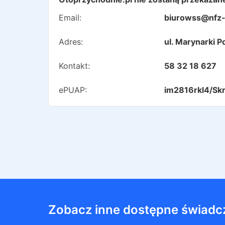
Email:
biurowss@nfz-
Adres:
ul. Marynarki 
Kontakt:
58 32 18 627
ePUAP:
im2816rkl4/Sk
Zobacz inne dostępne świadc