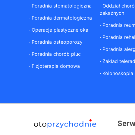
·
Poradnia stomatologiczna
·
Oddział chor
zakaźnych
·
Poradnia dermatologiczna
·
Poradnia reum
·
Operacje plastyczne oka
·
Poradnia rehab
·
Poradnia osteoporozy
·
Poradnia aler
·
Poradnia chorób płuc
·
Zakład telerad
·
Fizjoterapia domowa
·
Kolonoskopia
Serw