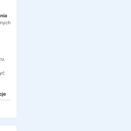
o
nia
anych
cu.
yć
cje