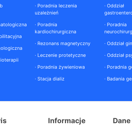
ób
·
Poradnia leczenia
·
Oddział
uzależnień
gastroenter
atologiczna
·
Poradnia
·
Poradnia
kardiochirurgiczna
neurochirur
ilitacyjna
·
Rezonans magnetyczny
·
Oddział gi
gologiczna
·
Leczenie protetyczne
·
Oddział ps
ioterapii
·
Poradnia żywieniowa
·
Poradnia g
·
Stacja dializ
·
Badania ge
is
Informacje
Dane