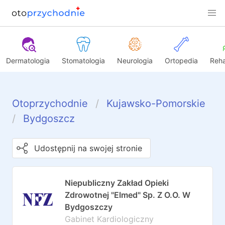
Dermatologia
Stomatologia
Neurologia
Ortopedia
Reha
Otoprzychodnie
Kujawsko-Pomorskie
Bydgoszcz
Udostępnij na swojej stronie
Niepubliczny Zakład Opieki
Zdrowotnej "Elmed" Sp. Z O.O. W
Bydgoszczy
Gabinet Kardiologiczny