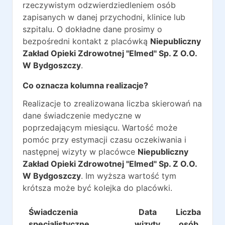
rzeczywistym odzwierdziedleniem osób
zapisanych w danej przychodni, klinice lub
szpitalu. O dokładne dane prosimy o
bezpośredni kontakt z placówką
Niepubliczny
Zakład Opieki Zdrowotnej "Elmed" Sp. Z O.O.
W Bydgoszczy
.
Co oznacza kolumna realizacje?
Realizacje to zrealizowana liczba skierowań na
dane świadczenie medyczne w
poprzedającym miesiącu. Wartość może
pomóc przy estymacji czasu oczekiwania i
następnej wizyty w placówce
Niepubliczny
Zakład Opieki Zdrowotnej "Elmed" Sp. Z O.O.
W Bydgoszczy
. Im wyższa wartość tym
krótsza może być kolejka do placówki.
Świadczenia
Data
Liczba
Re
specjalistyczne
wizyty
osób