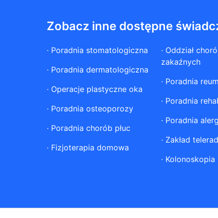
Zobacz inne dostępne świadc
·
Poradnia stomatologiczna
·
Oddział chor
zakaźnych
·
Poradnia dermatologiczna
·
Poradnia reum
·
Operacje plastyczne oka
·
Poradnia rehab
·
Poradnia osteoporozy
·
Poradnia aler
·
Poradnia chorób płuc
·
Zakład telerad
·
Fizjoterapia domowa
·
Kolonoskopia