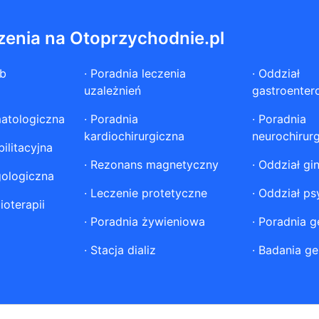
zenia na Otoprzychodnie.pl
ób
·
Poradnia leczenia
·
Oddział
uzależnień
gastroenter
atologiczna
·
Poradnia
·
Poradnia
kardiochirurgiczna
neurochirur
ilitacyjna
·
Rezonans magnetyczny
·
Oddział gi
gologiczna
·
Leczenie protetyczne
·
Oddział ps
ioterapii
·
Poradnia żywieniowa
·
Poradnia g
·
Stacja dializ
·
Badania ge