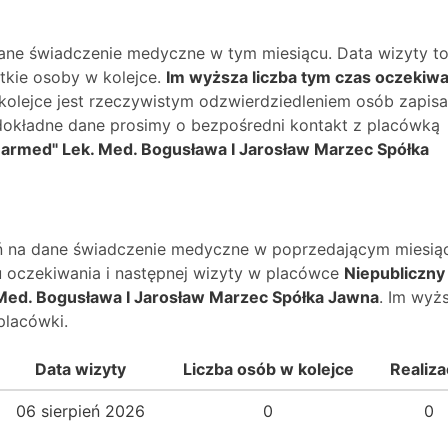
dane świadczenie medyczne w tym miesiącu. Data wizyty t
kie osoby w kolejce.
Im wyższa liczba tym czas oczekiwa
 kolejce jest rzeczywistym odzwierdziedleniem osób zapis
O dokładne dane prosimy o bezpośredni kontakt z placówką
Marmed" Lek. Med. Bogusława I Jarosław Marzec Spółka
wań na dane świadczenie medyczne w poprzedającym miesią
 oczekiwania i następnej wizyty w placówce
Niepubliczny
Med. Bogusława I Jarosław Marzec Spółka Jawna
. Im wyż
placówki.
Data wizyty
Liczba osób w kolejce
Realiza
06 sierpień 2026
0
0