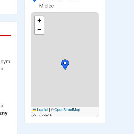
Mielec
+
−
danym
ie
ta
Leaflet
|
©
OpenStreetMap
zny
contributors