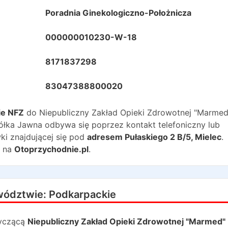
Poradnia Ginekologiczno-Położnicza
000000010230-W-18
8171837298
83047388800020
ie NFZ
do
Niepubliczny Zakład Opieki Zdrowotnej "Marmed
półka Jawna
odbywa się poprzez kontakt telefoniczny lub
ki znajdującej się pod
adresem
Pułaskiego 2 B/5
,
Mielec
.
 na
Otoprzychodnie.pl
.
wództwie:
Podkarpackie
yczącą
Niepubliczny Zakład Opieki Zdrowotnej "Marmed" 