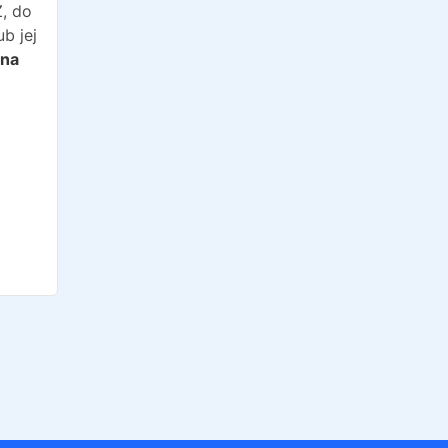
Z, do
b jej
 na