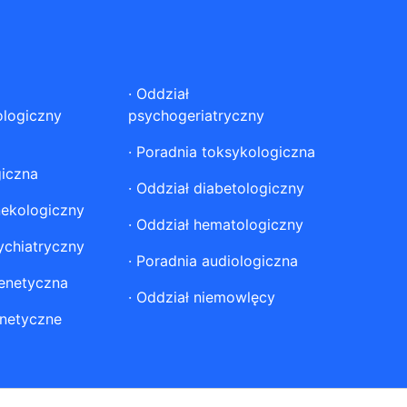
·
Oddział
ologiczny
psychogeriatryczny
·
Poradnia toksykologiczna
giczna
·
Oddział diabetologiczny
nekologiczny
·
Oddział hematologiczny
ychiatryczny
·
Poradnia audiologiczna
enetyczna
·
Oddział niemowlęcy
netyczne