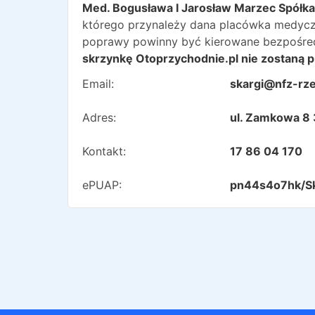
Med. Bogusława I Jarosław Marzec Spółk
którego przynależy dana placówka medyczna.
poprawy powinny być kierowane bezpośred
skrzynkę Otoprzychodnie.pl nie zostaną p
Email:
skargi@nfz-rz
Adres:
ul. Zamkowa 8
Kontakt:
17 86 04 170
ePUAP:
pn44s4o7hk/S