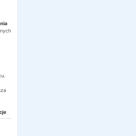
o
nia
anych
cu.
sza
cje