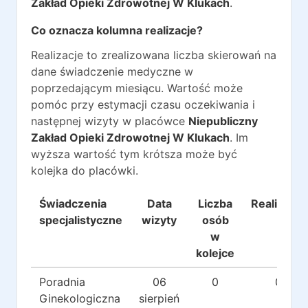
Zakład Opieki Zdrowotnej W Klukach
.
Co oznacza kolumna realizacje?
Realizacje to zrealizowana liczba skierowań na
dane świadczenie medyczne w
poprzedającym miesiącu. Wartość może
pomóc przy estymacji czasu oczekiwania i
następnej wizyty w placówce
Niepubliczny
Zakład Opieki Zdrowotnej W Klukach
. Im
wyższa wartość tym krótsza może być
kolejka do placówki.
Świadczenia
Data
Liczba
Realizacje
specjalistyczne
wizyty
osób
w
kolejce
Poradnia
06
0
0
Ginekologiczna
sierpień