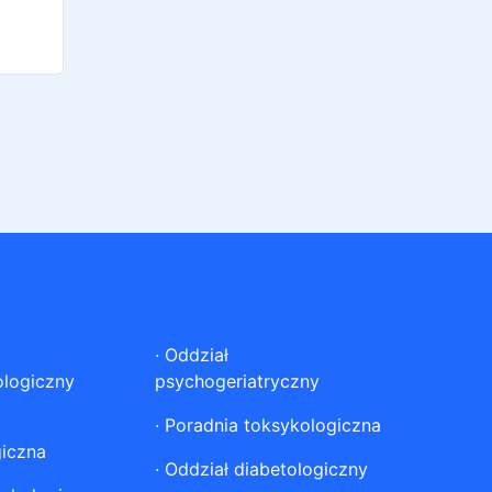
·
Oddział
ologiczny
psychogeriatryczny
·
Poradnia toksykologiczna
giczna
·
Oddział diabetologiczny