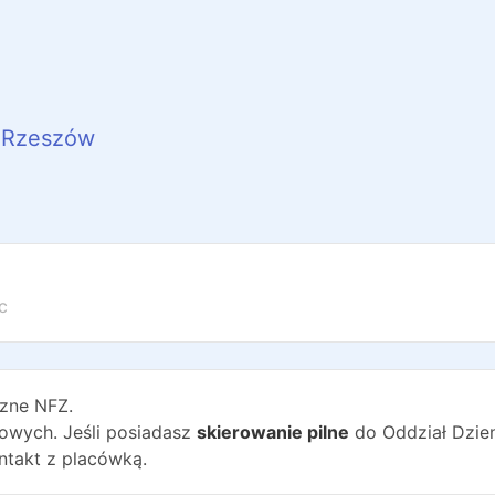
Rzeszów
c
zne NFZ.
wych. Jeśli posiadasz
skierowanie pilne
do
Oddział Dzie
ntakt z placówką.