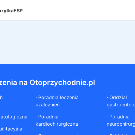
krytkaESP
zenia na Otoprzychodnie.pl
ób
·
Poradnia leczenia
·
Oddział
uzależnień
gastroenter
atologiczna
·
Poradnia
·
Poradnia
kardiochirurgiczna
neurochirur
ilitacyjna