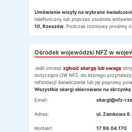
Umówienie wizyty na wybrane świadczen
telefoniczny lub poprzez osobiste wstawien
10
,
Rzeszów
. Podczas rozmowy prosimy o 
Ośrodek wojewódzki NFZ w woje
Jeśli chcesz
zgłosić skargę lub uwagę
dot
dotyczące OW NFZ, do którego przynależy 
refundacji świadczenia lub jej poprawy po
Wszystkie skargi skierowane na skrzynkę 
Email:
skargi@nfz-rz
Adres:
ul. Zamkowa 8
Kontakt:
17 86 04 170