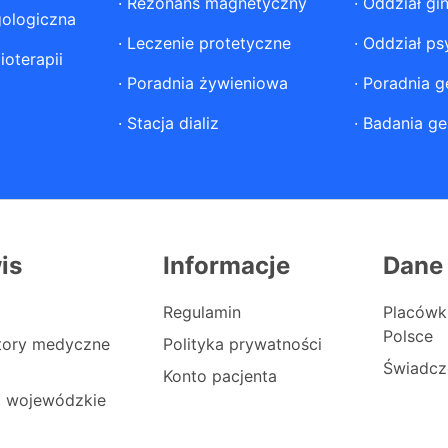
·
Rezonans magnetyczny
·
Oddział gi
gologiczna
·
Leczenie protetyczne
·
Oddział ps
ioterapii
·
Poradnia żywieniowa
·
Poradnia g
·
Stacja dializ
·
Badania ge
is
Informacje
Dane
Regulamin
Placówk
Polsce
atory medyczne
Polityka prywatności
Świadcz
Konto pacjenta
i wojewódzkie