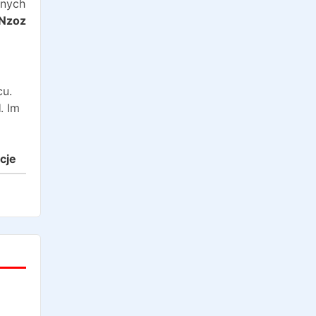
anych
Nzoz
cu.
l
. Im
cje