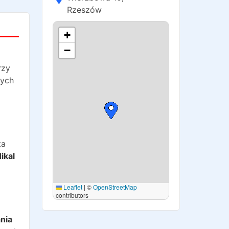
Rzeszów
+
−
rzy
nych
ta
ikal
Leaflet
|
©
OpenStreetMap
contributors
o
nia