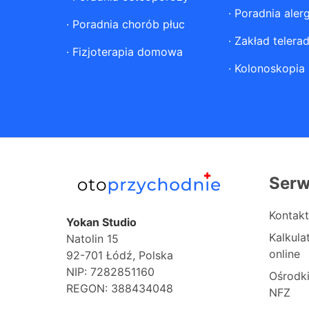
·
Poradnia aler
·
Poradnia chorób płuc
·
Zakład telerad
·
Fizjoterapia domowa
·
Kolonoskopia
Serw
Kontakt
Yokan Studio
Kalkul
Natolin 15
online
92-701 Łódź, Polska
NIP: 7282851160
Ośrodk
REGON: 388434048
NFZ