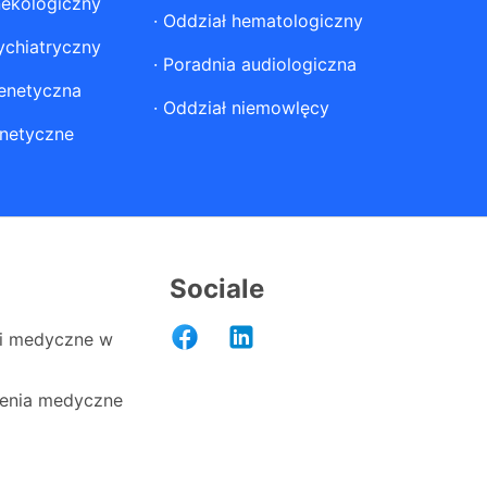
nekologiczny
·
Oddział hematologiczny
ychiatryczny
·
Poradnia audiologiczna
enetyczna
·
Oddział niemowlęcy
netyczne
Sociale
i medyczne w
enia medyczne