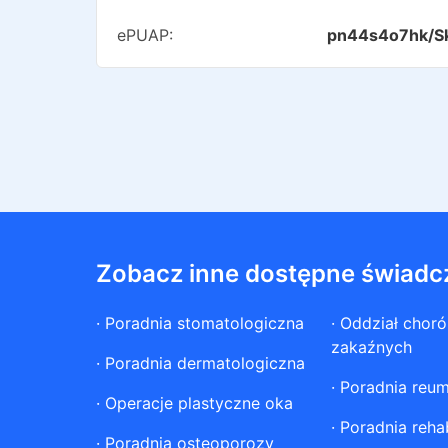
ePUAP:
pn44s4o7hk/S
Zobacz inne dostępne świadc
·
Poradnia stomatologiczna
·
Oddział chor
zakaźnych
·
Poradnia dermatologiczna
·
Poradnia reum
·
Operacje plastyczne oka
·
Poradnia rehab
·
Poradnia osteoporozy