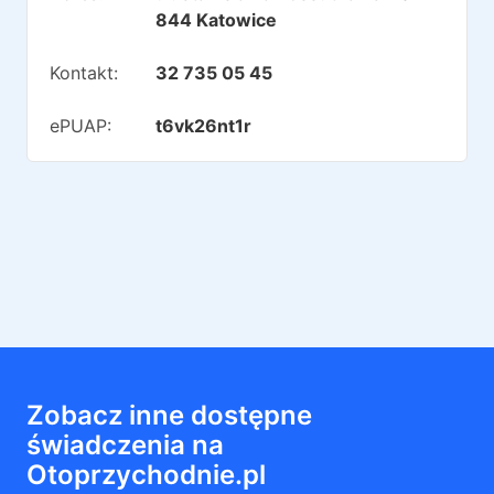
844 Katowice
Kontakt:
32 735 05 45
ePUAP:
t6vk26nt1r
Zobacz inne dostępne
świadczenia na
Otoprzychodnie.pl