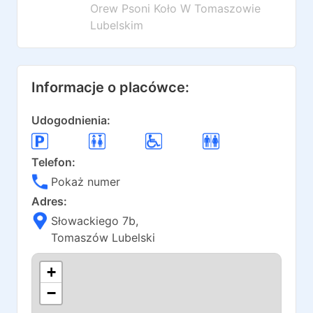
Orew Psoni Koło W Tomaszowie
Lubelskim
Informacje o placówce:
Udogodnienia:
Telefon:
Pokaż numer
Adres:
Słowackiego 7b
,
Tomaszów Lubelski
+
−