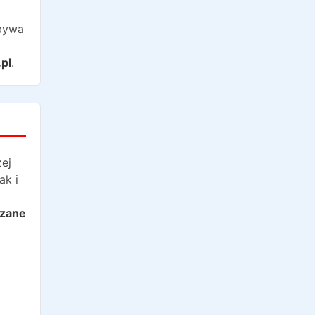
bywa
d
pl
.
żej
ak i
azane