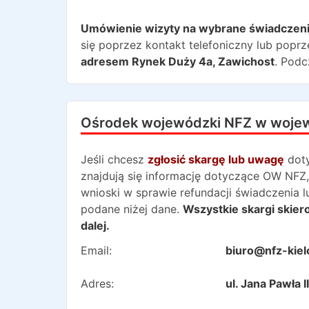
Umówienie wizyty na wybrane świadczen
się poprzez kontakt telefoniczny lub poprz
adresem
Rynek Duży 4a
,
Zawichost
. Podc
Ośrodek wojewódzki NFZ w woje
Jeśli chcesz
zgłosić skargę lub uwagę
dot
znajdują się informację dotyczące OW NFZ,
wnioski w sprawie refundacji świadczenia 
podane niżej dane.
Wszystkie skargi skie
dalej.
Email:
biuro@nfz-kiel
Adres:
ul. Jana Pawła 