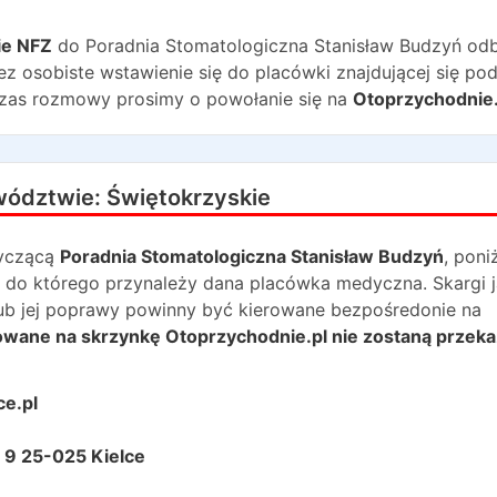
ie NFZ
do
Poradnia Stomatologiczna Stanisław Budzyń
od
ez osobiste wstawienie się do placówki znajdującej się po
zas rozmowy prosimy o powołanie się na
Otoprzychodnie.
wództwie:
Świętokrzyskie
yczącą
Poradnia Stomatologiczna Stanisław Budzyń
, poni
 do którego przynależy dana placówka medyczna. Skargi j
lub jej poprawy powinny być kierowane bezpośredonie na
rowane na skrzynkę Otoprzychodnie.pl nie zostaną przek
ce.pl
II 9 25-025 Kielce