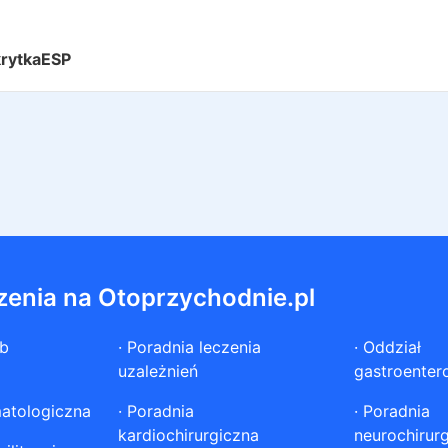
rytkaESP
zenia na Otoprzychodnie.pl
ób
·
Poradnia leczenia
·
Oddział
uzależnień
gastroenter
atologiczna
·
Poradnia
·
Poradnia
kardiochirurgiczna
neurochirur