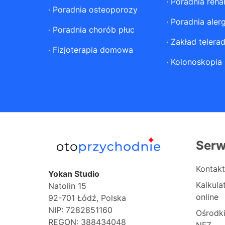
·
Poradnia rehab
·
Poradnia osteoporozy
·
Poradnia aler
·
Poradnia chorób płuc
·
Zakład telerad
·
Fizjoterapia domowa
·
Kolonoskopia
Serw
Kontakt
Yokan Studio
Kalkul
Natolin 15
online
92-701 Łódź, Polska
NIP: 7282851160
Ośrodk
REGON: 388434048