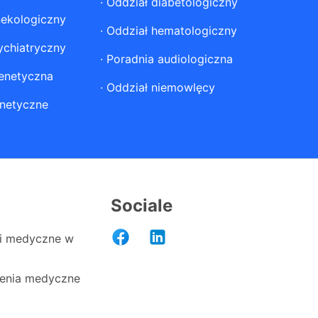
·
Oddział diabetologiczny
nekologiczny
·
Oddział hematologiczny
ychiatryczny
·
Poradnia audiologiczna
enetyczna
·
Oddział niemowlęcy
netyczne
Sociale
i medyczne w
enia medyczne