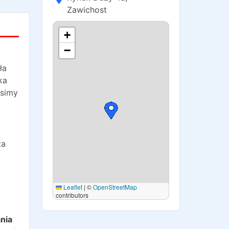
Zawichost
+
−
ła
ka
osimy
ta
Leaflet
|
©
OpenStreetMap
contributors
o
nia