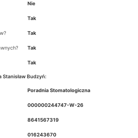
Nie
Tak
ów?
Tak
rawnych?
Tak
Tak
a Stanisław Budzyń
:
Poradnia Stomatologiczna
000000244747-W-26
8641567319
016243670