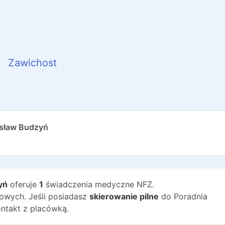
Zawichost
isław Budzyń
yń
oferuje
1
świadczenia medyczne NFZ.
wych. Jeśli posiadasz
skierowanie pilne
do
Poradnia
ntakt z placówką.