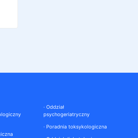
·
Oddział
ologiczny
psychogeriatryczny
·
Poradnia toksykologiczna
giczna