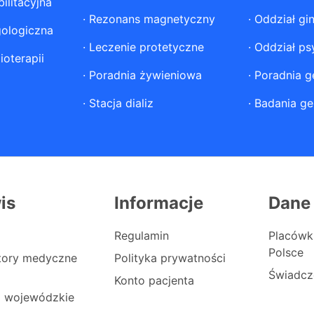
ilitacyjna
·
Rezonans magnetyczny
·
Oddział gi
gologiczna
·
Leczenie protetyczne
·
Oddział ps
ioterapii
·
Poradnia żywieniowa
·
Poradnia g
·
Stacja dializ
·
Badania ge
is
Informacje
Dane
Regulamin
Placówk
Polsce
atory medyczne
Polityka prywatności
Świadcz
Konto pacjenta
i wojewódzkie