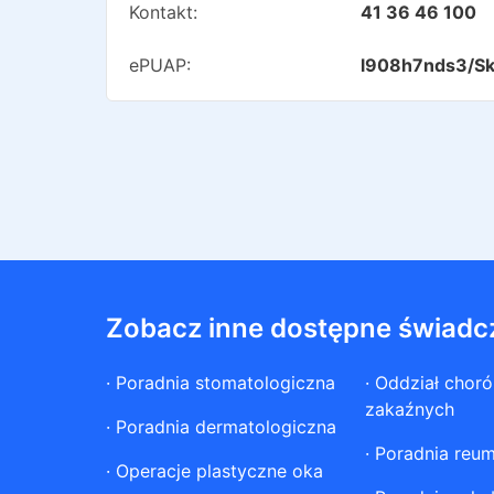
Kontakt:
41 36 46 100
ePUAP:
l908h7nds3/Sk
Zobacz inne dostępne świadc
·
Poradnia stomatologiczna
·
Oddział chor
zakaźnych
·
Poradnia dermatologiczna
·
Poradnia reum
·
Operacje plastyczne oka