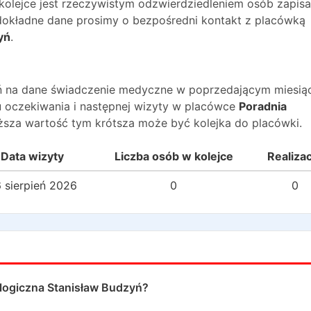
 kolejce jest rzeczywistym odzwierdziedleniem osób zapis
O dokładne dane prosimy o bezpośredni kontakt z placówką
yń
.
wań na dane świadczenie medyczne w poprzedającym miesią
 oczekiwania i następnej wizyty w placówce
Poradnia
ższa wartość tym krótsza może być kolejka do placówki.
Data wizyty
Liczba osób w kolejce
Realiza
 sierpień 2026
0
0
logiczna Stanisław Budzyń
?