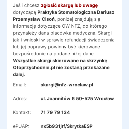
Jeśli chcesz
zgłosić skargę lub uwagę
dotyczącą
Praktyka Stomatologiczna Dariusz
Przemysław Cisoń
, poniżej znajdują się
informację dotyczące OW NFZ, do którego
przynależy dana placówka medyczna. Skargi
jak i wnioski w sprawie refundacji świadczenia
lub jej poprawy powinny być kierowane
bezpośredonie na podane niżej dane.
Wszystkie skargi skierowane na skrzynkę
Otoprzychodnie.pl nie zostaną przekazane
dalej.
Email:
skargi@nfz-wroclaw.pl
Adres:
ul. Joannitów 6 50-525 Wrocław
Kontakt:
71 79 79 134
ePUAP:
nx5b931jtf/SkrytkaESP