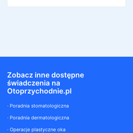
Zobacz inne dostępne
świadczenia na
Otoprzychodnie.pl
·
Poradnia stomatologiczna
·
Poradnia dermatologiczna
·
Operacje plastyczne oka