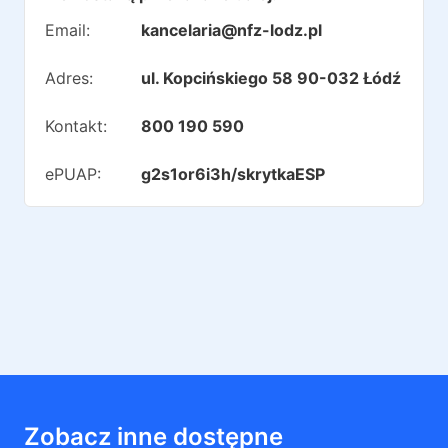
Email:
kancelaria@nfz-lodz.pl
Adres:
ul. Kopcińskiego 58 90-032 Łódź
Kontakt:
800 190 590
ePUAP:
g2s1or6i3h/skrytkaESP
Zobacz inne dostępne