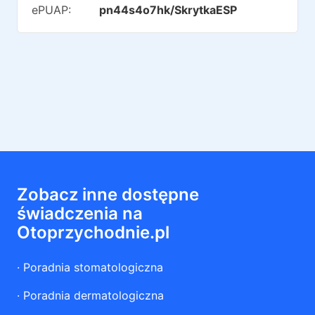
ePUAP:
pn44s4o7hk/SkrytkaESP
Zobacz inne dostępne
świadczenia na
Otoprzychodnie.pl
·
Poradnia stomatologiczna
·
Poradnia dermatologiczna