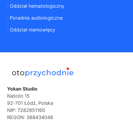
·
Oddział hematologiczny
·
Poradnia audiologiczna
·
Oddział niemowlęcy
Yokan Studio
Natolin 15
92-701 Łódź, Polska
NIP: 7282851160
REGON: 388434048