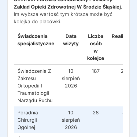
Zakład Opieki Zdrowotnej W Środzie Śląskiej
.
Im wyższa wartość tym krótsza może być
kolejka do placówki.
Świadczenia
Data
Liczba
Realizacje
specjalistyczne
wizyty
osób
w
kolejce
Świadczenia Z
10
187
26
Zakresu
sierpień
Ortopedii I
2026
Traumatologii
Narządu Ruchu
Poradnia
10
28
4
Chirurgii
sierpień
Ogólnej
2026