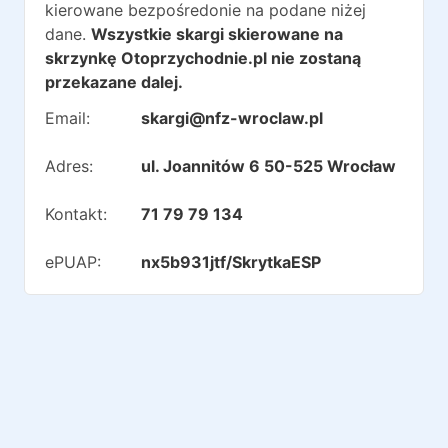
kierowane bezpośredonie na podane niżej
dane.
Wszystkie skargi skierowane na
skrzynkę Otoprzychodnie.pl nie zostaną
przekazane dalej.
Email:
skargi@nfz-wroclaw.pl
Adres:
ul. Joannitów 6 50-525 Wrocław
Kontakt:
71 79 79 134
ePUAP:
nx5b931jtf/SkrytkaESP