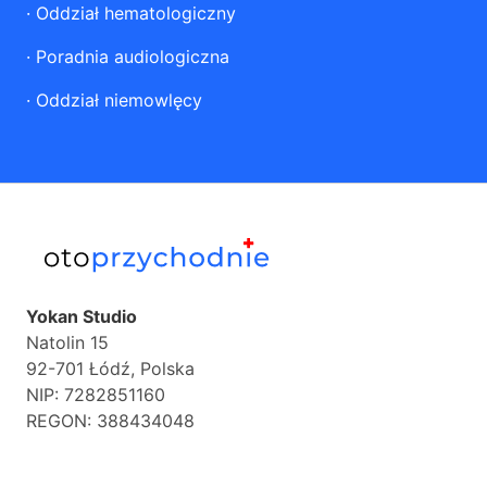
·
Oddział hematologiczny
·
Poradnia audiologiczna
·
Oddział niemowlęcy
Yokan Studio
Natolin 15
92-701 Łódź, Polska
NIP: 7282851160
REGON: 388434048