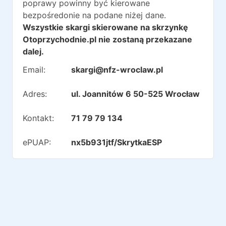
poprawy powinny być kierowane
bezpośredonie na podane niżej dane.
Wszystkie skargi skierowane na skrzynkę
Otoprzychodnie.pl nie zostaną przekazane
dalej.
Email:
skargi@nfz-wroclaw.pl
Adres:
ul. Joannitów 6 50-525 Wrocław
Kontakt:
71 79 79 134
ePUAP:
nx5b931jtf/SkrytkaESP