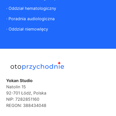
·
Oddział hematologiczny
·
Poradnia audiologiczna
·
Oddział niemowlęcy
Yokan Studio
Natolin 15
92-701 Łódź, Polska
NIP: 7282851160
REGON: 388434048