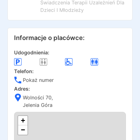
Świadczenia Terapii Uzależnień Dla
Dzieci I Młodzieży
Informacje o placówce:
Udogodnienia:
Telefon:
Pokaż numer
Adres:
Wolności 70
,
Jelenia Góra
+
−