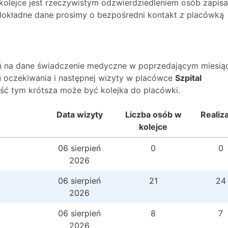
 kolejce jest rzeczywistym odzwierdziedleniem osób zapis
O dokładne dane prosimy o bezpośredni kontakt z placówką
wań na dane świadczenie medyczne w poprzedającym miesią
 oczekiwania i następnej wizyty w placówce
Szpital
ść tym krótsza może być kolejka do placówki.
Data wizyty
Liczba osób w
Realiz
kolejce
06 sierpień
0
0
2026
06 sierpień
21
24
2026
06 sierpień
8
7
2026