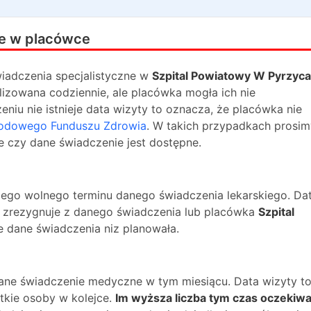
e w placówce
iadczenia specjalistyczne w
Szpital Powiatowy W Pyrzyc
lizowana codziennie, ale placówka mogła ich nie
niu nie istnieje data wizyty to oznacza, że placówka nie
odowego Funduszu Zdrowia
. W takich przypadkach prosim
e czy dane świadczenie jest dostępne.
ższego wolnego terminu danego świadczenia lekarskiego. Da
na zrezygnuje z danego świadczenia lub placówka
Szpital
je dane świadczenia niz planowała.
dane świadczenie medyczne w tym miesiącu. Data wizyty t
kie osoby w kolejce.
Im wyższa liczba tym czas oczekiwa