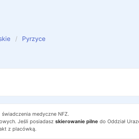
skie
Pyrzyce
6
świadczenia medyczne NFZ.
wych. Jeśli posiadasz
skierowanie pilne
do
Oddział Ura
akt z placówką.