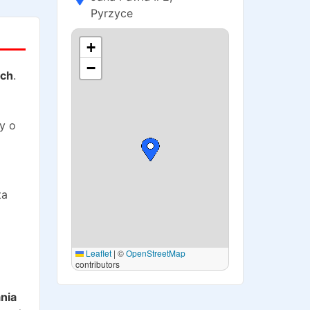
Pyrzyce
+
−
ach
.
y o
ta
Leaflet
|
©
OpenStreetMap
contributors
o
nia