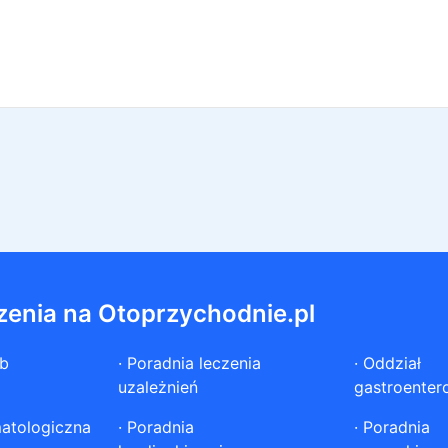
zenia na Otoprzychodnie.pl
ób
·
Poradnia leczenia
·
Oddział
uzależnień
gastroenter
atologiczna
·
Poradnia
·
Poradnia