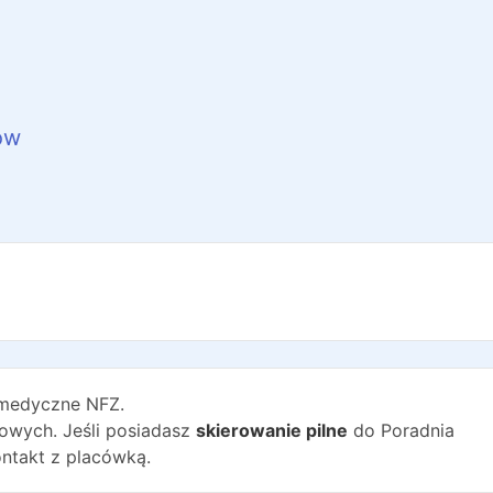
ów
medyczne NFZ.
wych. Jeśli posiadasz
skierowanie pilne
do
Poradnia
ntakt z placówką.