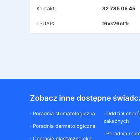
Kontakt:
32 735 05 45
ePUAP:
t6vk26nt1r
Zobacz inne dostępne świadc
·
Poradnia stomatologiczna
·
Oddział chor
zakaźnych
·
Poradnia dermatologiczna
·
Poradnia reum
·
Operacje plastyczne oka