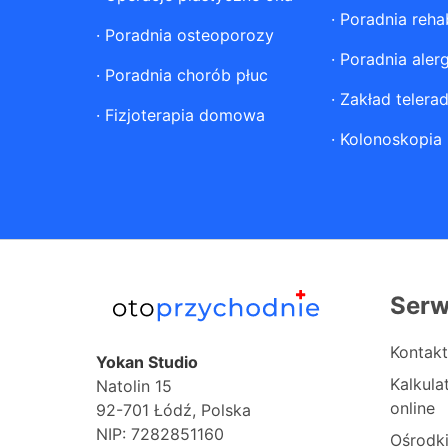
·
Poradnia rehab
·
Poradnia osteoporozy
·
Poradnia aler
·
Poradnia chorób płuc
·
Zakład telerad
·
Fizjoterapia domowa
·
Kolonoskopia
Serw
Kontakt
Yokan Studio
Kalkul
Natolin 15
online
92-701 Łódź, Polska
NIP: 7282851160
Ośrodk