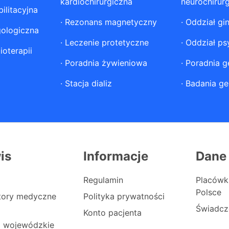
kardiochirurgiczna
neurochirur
ilitacyjna
·
Rezonans magnetyczny
·
Oddział gi
gologiczna
·
Leczenie protetyczne
·
Oddział ps
ioterapii
·
Poradnia żywieniowa
·
Poradnia g
·
Stacja dializ
·
Badania ge
is
Informacje
Dane
Regulamin
Placówk
Polsce
atory medyczne
Polityka prywatności
Świadcz
Konto pacjenta
i wojewódzkie