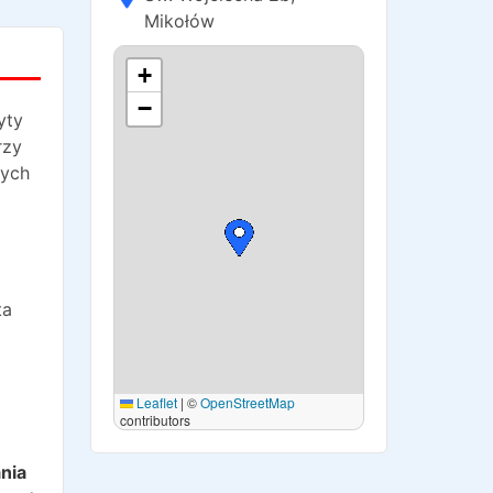
Mikołów
+
−
yty
rzy
nych
ta
Leaflet
|
©
OpenStreetMap
contributors
o
nia