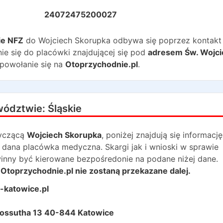
24072475200027
ie NFZ
do
Wojciech Skorupka
odbywa się poprzez kontakt
ie się do placówki znajdującej się pod
adresem
Św. Wojc
powołanie się na
Otoprzychodnie.pl
.
wództwie:
Śląskie
yczącą
Wojciech Skorupka
, poniżej znajdują się informację
dana placówka medyczna. Skargi jak i wnioski w sprawie
winny być kierowane bezpośredonie na podane niżej dane.
Otoprzychodnie.pl nie zostaną przekazane dalej.
-katowice.pl
 Kossutha 13 40-844 Katowice