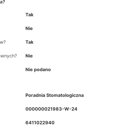
ka
?
Tak
Nie
ów?
Tak
rawnych?
Nie
Nie podano
Poradnia Stomatologiczna
000000021983-W-24
6411022940