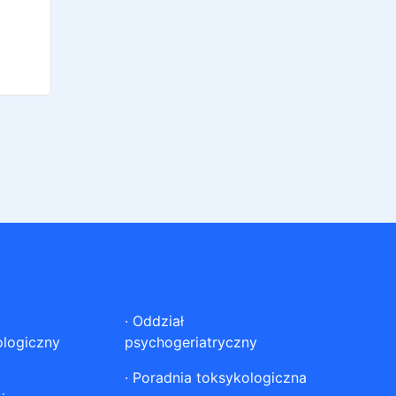
·
Oddział
ologiczny
psychogeriatryczny
·
Poradnia toksykologiczna