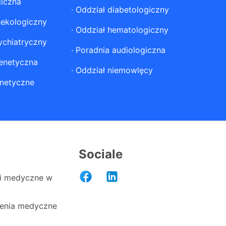
giczna
·
Oddział diabetologiczny
nekologiczny
·
Oddział hematologiczny
ychiatryczny
·
Poradnia audiologiczna
enetyczna
·
Oddział niemowlęcy
netyczne
Sociale
i medyczne w
enia medyczne