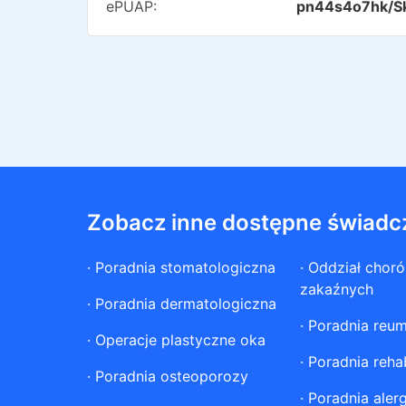
ePUAP:
pn44s4o7hk/S
Zobacz inne dostępne świadc
·
Poradnia stomatologiczna
·
Oddział chor
zakaźnych
·
Poradnia dermatologiczna
·
Poradnia reum
·
Operacje plastyczne oka
·
Poradnia rehab
·
Poradnia osteoporozy
·
Poradnia aler