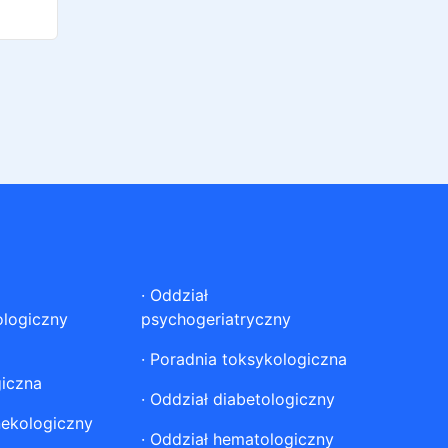
·
Oddział
ologiczny
psychogeriatryczny
·
Poradnia toksykologiczna
giczna
·
Oddział diabetologiczny
nekologiczny
·
Oddział hematologiczny