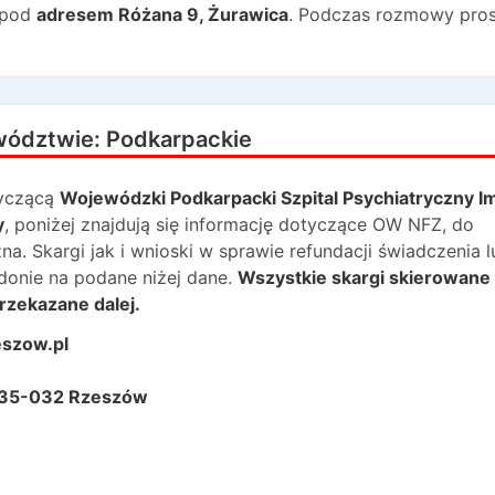
 pod
adresem
Różana 9
,
Żurawica
. Podczas rozmowy pro
wództwie:
Podkarpackie
yczącą
Wojewódzki Podkarpacki Szpital Psychiatryczny Im
y
, poniżej znajdują się informację dotyczące OW NFZ, do
 Skargi jak i wnioski w sprawie refundacji świadczenia lu
onie na podane niżej dane.
Wszystkie skargi skierowane
rzekazane dalej.
eszow.pl
 35-032 Rzeszów