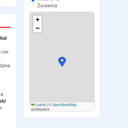
Żurawica
+
−
tal
 nie
 dane
ta
zki
Leaflet
|
©
OpenStreetMap
e
contributors