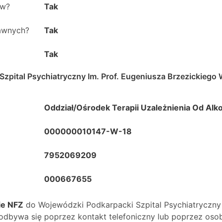
ów?
Tak
rawnych?
Tak
Tak
zpital Psychiatryczny Im. Prof. Eugeniusza Brzezickiego
Oddział/Ośrodek Terapii Uzależnienia Od Alk
000000010147-W-18
7952069209
000667655
ie NFZ
do
Wojewódzki Podkarpacki Szpital Psychiatryczny
odbywa się poprzez kontakt telefoniczny lub poprzez osob