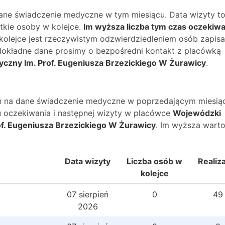
dane świadczenie medyczne w tym miesiącu. Data wizyty t
kie osoby w kolejce.
Im wyższa liczba tym czas oczekiwa
 kolejce jest rzeczywistym odzwierdziedleniem osób zapis
O dokładne dane prosimy o bezpośredni kontakt z placówką
yczny Im. Prof. Eugeniusza Brzezickiego W Żurawicy
.
wań na dane świadczenie medyczne w poprzedającym miesią
 oczekiwania i następnej wizyty w placówce
Wojewódzki
rof. Eugeniusza Brzezickiego W Żurawicy
. Im wyższa wart
.
Data wizyty
Liczba osób w
Realiz
kolejce
07 sierpień
0
49
2026