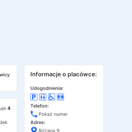
Informacje o placówce:
awicy
Udogodnienia:
Telefon:
uje
4
Pokaż numer
odek
Adres:
Różana 9
,