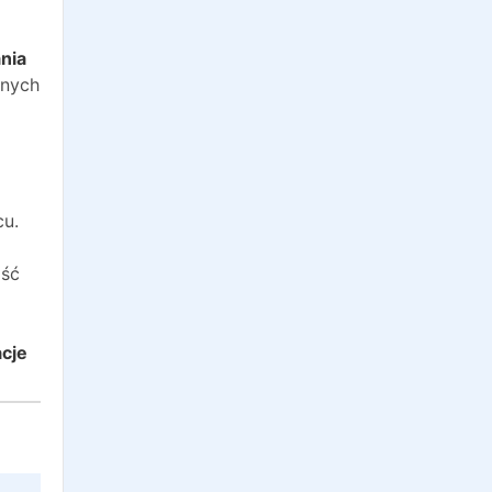
o
nia
anych
cu.
ość
acje