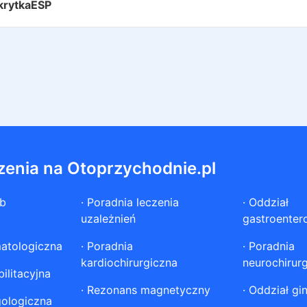
krytkaESP
zenia na Otoprzychodnie.pl
ób
·
Poradnia leczenia
·
Oddział
uzależnień
gastroenter
atologiczna
·
Poradnia
·
Poradnia
kardiochirurgiczna
neurochirur
ilitacyjna
·
Rezonans magnetyczny
·
Oddział gi
gologiczna