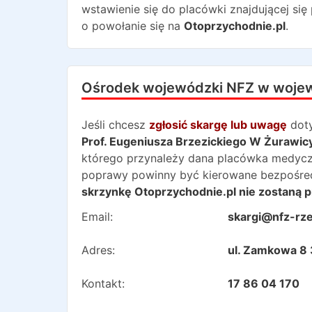
wstawienie się do placówki znajdującej się
o powołanie się na
Otoprzychodnie.pl
.
Ośrodek wojewódzki NFZ w woje
Jeśli chcesz
zgłosić skargę lub uwagę
dot
Prof. Eugeniusza Brzezickiego W Żurawic
którego przynależy dana placówka medyczna.
poprawy powinny być kierowane bezpośred
skrzynkę Otoprzychodnie.pl nie zostaną p
Email:
skargi@nfz-rz
Adres:
ul. Zamkowa 8
Kontakt:
17 86 04 170