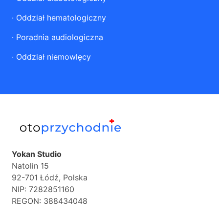
·
Oddział hematologiczny
·
Poradnia audiologiczna
·
Oddział niemowlęcy
Yokan Studio
Natolin 15
92-701 Łódź, Polska
NIP: 7282851160
REGON: 388434048