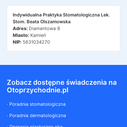
Indywidualna Praktyka Stomatologiczna Lek.
Stom. Beata Olszamowska
Adres:
Diamentowa 8
Miasto:
Kamień
NIP:
5631034270
Zobacz dostępne świadczenia na
Otoprzychodnie.pl
·
Poradnia stomatologiczna
·
Poradnia dermatologiczna
·
Operacje plastyczne oka