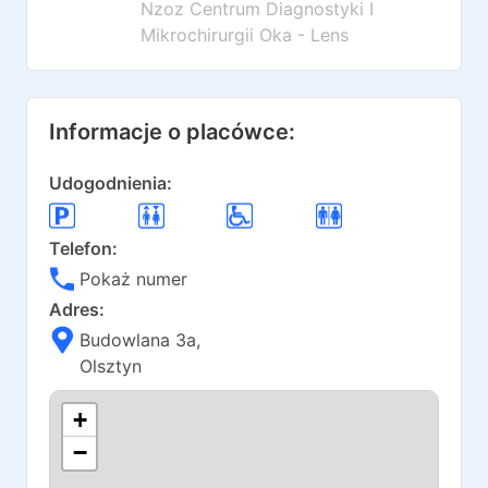
Nzoz Centrum Diagnostyki I
Mikrochirurgii Oka - Lens
Informacje o placówce:
Udogodnienia:
Telefon:
Pokaż numer
Adres:
Budowlana 3a
,
Olsztyn
+
−