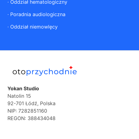
·
Oddział hematologiczny
·
Poradnia audiologiczna
·
Oddział niemowlęcy
Yokan Studio
Natolin 15
92-701 Łódź, Polska
NIP: 7282851160
REGON: 388434048