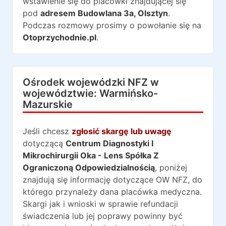
wstawienie się do placówki znajdującej się
pod
adresem
Budowlana 3a
,
Olsztyn
.
Podczas rozmowy prosimy o powołanie się na
Otoprzychodnie.pl
.
Ośrodek wojewódzki NFZ w
województwie:
Warmińsko-
Mazurskie
Jeśli chcesz
zgłosić skargę lub uwagę
dotyczącą
Centrum Diagnostyki I
Mikrochirurgii Oka - Lens Spółka Z
Ograniczoną Odpowiedzialnością
, poniżej
znajdują się informację dotyczące OW NFZ, do
którego przynależy dana placówka medyczna.
Skargi jak i wnioski w sprawie refundacji
świadczenia lub jej poprawy powinny być