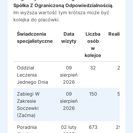
Spółka Z Ograniczoną Odpowiedzialnością
.
Im wyższa wartość tym krótsza może być
kolejka do placówki.
Świadczenia
Data
Liczba
Realizacje
specjalistyczne
wizyty
osób
w
kolejce
Oddział
09
32
25
Leczenia
sierpień
Jednego Dnia
2026
Zabiegi W
09
150
50
Zakresie
sierpień
Soczewki
2026
(Zaćma)
Poradnia
02 luty
673
293