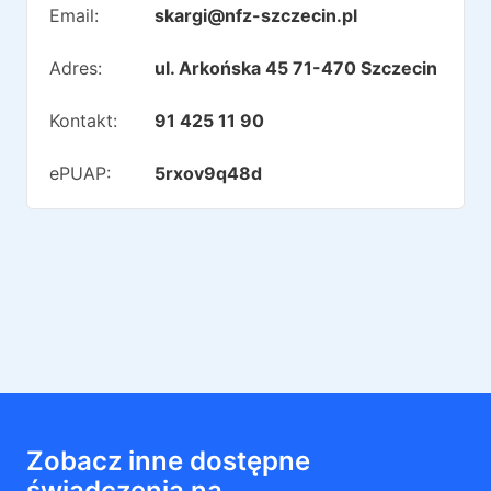
Email:
skargi@nfz-szczecin.pl
Adres:
ul. Arkońska 45 71-470 Szczecin
Kontakt:
91 425 11 90
ePUAP:
5rxov9q48d
Zobacz inne dostępne
świadczenia na