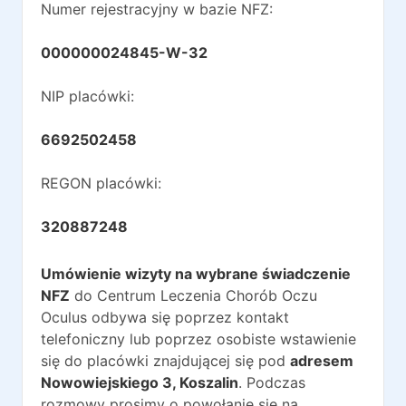
Numer rejestracyjny w bazie NFZ:
000000024845-W-32
NIP placówki:
6692502458
REGON placówki:
320887248
Umówienie wizyty na wybrane świadczenie
NFZ
do
Centrum Leczenia Chorób Oczu
Oculus
odbywa się poprzez kontakt
telefoniczny lub poprzez osobiste wstawienie
się do placówki znajdującej się pod
adresem
Nowowiejskiego 3
,
Koszalin
. Podczas
rozmowy prosimy o powołanie się na