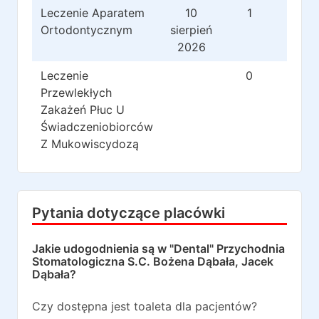
Leczenie Aparatem
10
1
0
Ortodontycznym
sierpień
2026
Leczenie
0
0
Przewlekłych
Zakażeń Płuc U
Świadczeniobiorców
Z Mukowiscydozą
Pytania dotyczące placówki
Jakie udogodnienia są w
"Dental" Przychodnia
Stomatologiczna S.C. Bożena Dąbała, Jacek
Dąbała
?
Czy dostępna jest toaleta dla pacjentów?