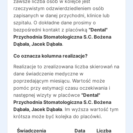
zawsze liczba osób w kolejce jest
rzeczywistym odzwierdziedleniem osób
zapisanych w danej przychodni, klinice lub
szpitalu. O dokładne dane prosimy o
bezpośredni kontakt z placówką
"Dental"
Przychodnia Stomatologiczna S.C. Bożena
Dąbała, Jacek Dąbała
.
Co oznacza kolumna realizacje?
Realizacje to zrealizowana liczba skierowań na
dane świadczenie medyczne w
poprzedającym miesiącu. Wartość może
pomóc przy estymacji czasu oczekiwania i
następnej wizyty w placówce
"Dental"
Przychodnia Stomatologiczna S.C. Bożena
Dąbała, Jacek Dąbała
. Im wyższa wartość tym
krótsza może być kolejka do placówki.
Świadczenia
Data
Liczba
Reali