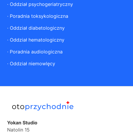
·
Oddział psychogeriatryczny
·
Poradnia toksykologiczna
·
Oddział diabetologiczny
·
Oddział hematologiczny
·
Poradnia audiologiczna
·
Oddział niemowlęcy
Yokan Studio
Natolin 15