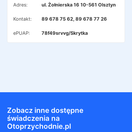
Adres:
ul. Żołnierska 16 10-561 Olsztyn
Kontakt:
89 678 75 62, 89 678 77 26
ePUAP:
78f49srvvg/Skrytka
Zobacz inne dostępne
świadczenia na
Otoprzychodnie.pl