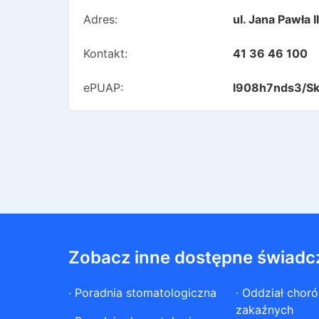
Adres:
ul. Jana Pawła 
Kontakt:
41 36 46 100
ePUAP:
l908h7nds3/Sk
Zobacz inne dostępne świadc
·
Poradnia stomatologiczna
·
Oddział chor
zakaźnych