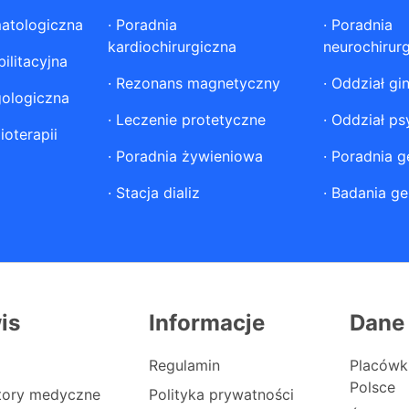
atologiczna
·
Poradnia
·
Poradnia
kardiochirurgiczna
neurochirur
ilitacyjna
·
Rezonans magnetyczny
·
Oddział gi
gologiczna
·
Leczenie protetyczne
·
Oddział ps
ioterapii
·
Poradnia żywieniowa
·
Poradnia g
·
Stacja dializ
·
Badania ge
is
Informacje
Dane
Regulamin
Placówk
Polsce
atory medyczne
Polityka prywatności