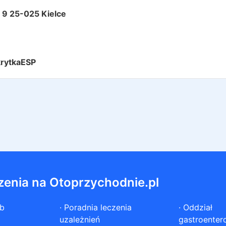
II 9 25-025 Kielce
rytkaESP
zenia na Otoprzychodnie.pl
ób
·
Poradnia leczenia
·
Oddział
uzależnień
gastroenter