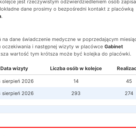
 kolejce jest rzeczywistym odzwierdziedleniem osób zapis
O dokładne dane prosimy o bezpośredni kontakt z placówką
a
.
wań na dane świadczenie medyczne w poprzedającym miesią
 oczekiwania i następnej wizyty w placówce
Gabinet
ższa wartość tym krótsza może być kolejka do placówki.
Data wizyty
Liczba osób w kolejce
Realiza
 sierpień 2026
14
45
 sierpień 2026
293
274