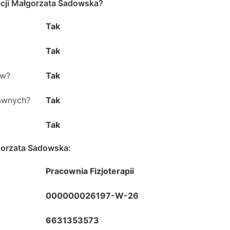
acji Małgorzata Sadowska
?
Tak
Tak
ów?
Tak
rawnych?
Tak
Tak
łgorzata Sadowska
:
Pracownia Fizjoterapii
000000026197-W-26
6631353573