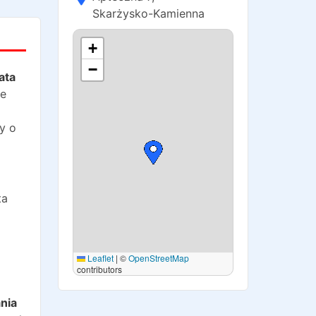
Skarżysko-Kamienna
+
−
ata
ie
y o
ta
Leaflet
|
©
OpenStreetMap
contributors
o
nia