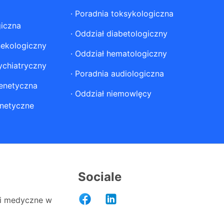
·
Poradnia toksykologiczna
giczna
·
Oddział diabetologiczny
nekologiczny
·
Oddział hematologiczny
ychiatryczny
·
Poradnia audiologiczna
enetyczna
·
Oddział niemowlęcy
netyczne
Sociale
i medyczne w