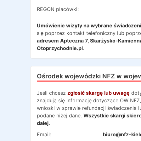
REGON placówki:
Umówienie wizyty na wybrane świadczen
się poprzez kontakt telefoniczny lub poprz
adresem
Apteczna 7
,
Skarżysko-Kamienn
Otoprzychodnie.pl
.
Ośrodek wojewódzki NFZ w woje
Jeśli chcesz
zgłosić skargę lub uwagę
dot
znajdują się informację dotyczące OW NFZ,
wnioski w sprawie refundacji świadczenia 
podane niżej dane.
Wszystkie skargi skie
dalej.
Email:
biuro@nfz-kiel