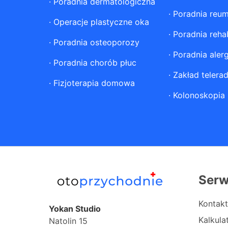
·
Poradnia dermatologiczna
·
Poradnia reum
·
Operacje plastyczne oka
·
Poradnia rehab
·
Poradnia osteoporozy
·
Poradnia aler
·
Poradnia chorób płuc
·
Zakład telerad
·
Fizjoterapia domowa
·
Kolonoskopia
Serw
Kontakt
Yokan Studio
Kalkul
Natolin 15