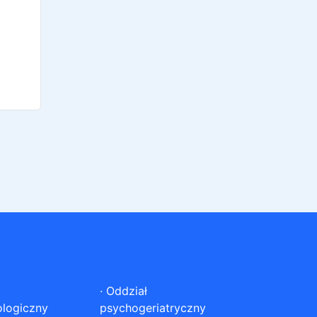
·
Oddział
ologiczny
psychogeriatryczny