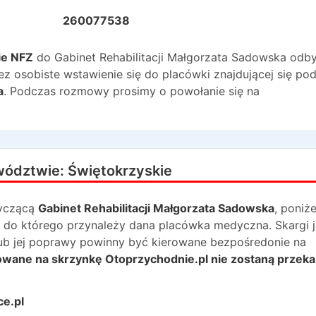
260077538
ie NFZ
do
Gabinet Rehabilitacji Małgorzata Sadowska
odb
ez osobiste wstawienie się do placówki znajdującej się po
a
. Podczas rozmowy prosimy o powołanie się na
wództwie:
Świętokrzyskie
yczącą
Gabinet Rehabilitacji Małgorzata Sadowska
, poniże
 do którego przynależy dana placówka medyczna. Skargi j
lub jej poprawy powinny być kierowane bezpośredonie na
rowane na skrzynkę Otoprzychodnie.pl nie zostaną przek
ce.pl