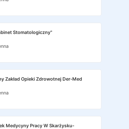
binet Stomatologiczny"
enna
zny Zakład Opieki Zdrowotnej Der-Med
enna
ek Medycyny Pracy W Skarżysku-