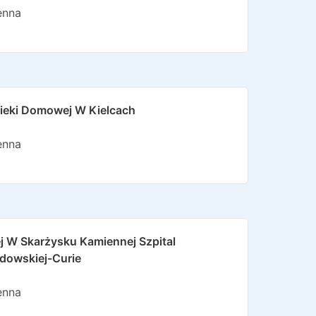
enna
Opieki Domowej W Kielcach
enna
j W Skarżysku Kamiennej Szpital
odowskiej-Curie
enna