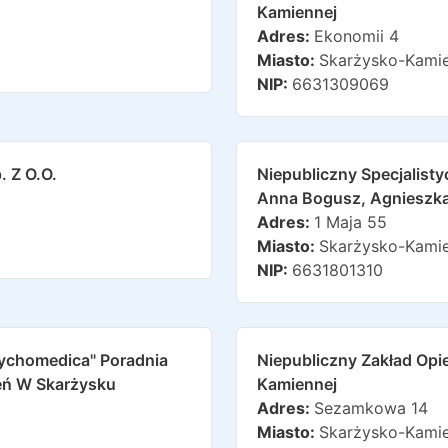
Kamiennej
Adres:
Ekonomii 4
Miasto:
Skarżysko-Kami
NIP:
6631309069
. Z O.o.
Niepubliczny Specjalist
Anna Bogusz, Agnieszka
Adres:
1 Maja 55
Miasto:
Skarżysko-Kami
NIP:
6631801310
sychomedica" Poradnia
Niepubliczny Zakład Op
ień W Skarżysku
Kamiennej
Adres:
Sezamkowa 14
Miasto:
Skarżysko-Kami