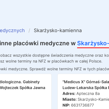
medycznych
Skarżysko-kamienna
i inne placówki medyczne w
Skarżysko
Zobacz wszystkie dostępne świadczenia medyczne oraz kol
sz wolne terminy na NFZ w placówkach w całej Polsce.
ówki medyczne
. Sprawdź wolne terminy NFZ w tych placó
diologiczna. Gabinety
"medicus X" Górnaś-Sal
 Wojteczek Spółka Jawna
Ludew-Lekarska Spółka 
Adres:
Apteczna 8a
Miasto:
Skarżysko-Kami
NIP:
6631736877