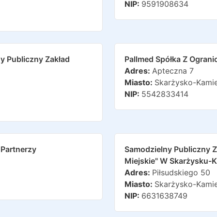
NIP:
9591908634
 Publiczny Zakład
Pallmed Spółka Z Ogran
Adres:
Apteczna 7
Miasto:
Skarżysko-Kami
NIP:
5542833414
 Partnerzy
Samodzielny Publiczny Z
Miejskie" W Skarżysku-
Adres:
Piłsudskiego 50
Miasto:
Skarżysko-Kami
NIP:
6631638749