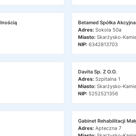
lnością
Betamed Spółka Akcyjna
Adres:
Sokola 50a
Miasto:
Skarżysko-Kami
NIP:
6342813703
Davita Sp. Z O.o.
Adres:
Szpitalna 1
Miasto:
Skarżysko-Kami
NIP:
5252521356
Gabinet Rehabilitacji M
Adres:
Apteczna 7
Miasto:
Skarżysko-Kami