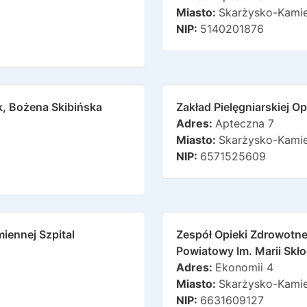
Miasto:
Skarżysko-Kami
NIP:
5140201876
k, Bożena Skibińska
Zakład Pielęgniarskiej 
Adres:
Apteczna 7
Miasto:
Skarżysko-Kami
NIP:
6571525609
iennej Szpital
Zespół Opieki Zdrowotne
Powiatowy Im. Marii Skł
Adres:
Ekonomii 4
Miasto:
Skarżysko-Kami
NIP:
6631609127