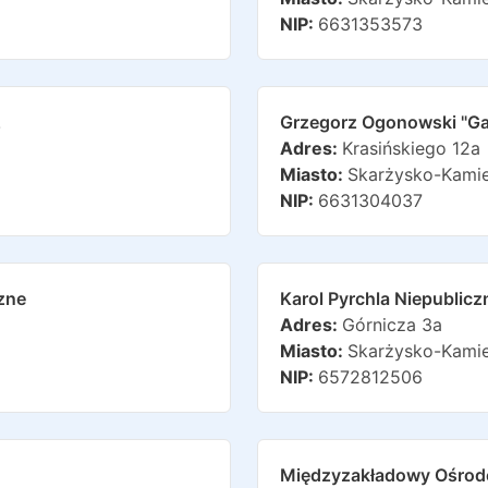
NIP:
6631353573
z
Grzegorz Ogonowski "ga
Adres:
Krasińskiego 12a
Miasto:
Skarżysko-Kami
NIP:
6631304037
zne
Karol Pyrchla Niepublic
Adres:
Górnicza 3a
Miasto:
Skarżysko-Kami
NIP:
6572812506
Międzyzakładowy Ośrod