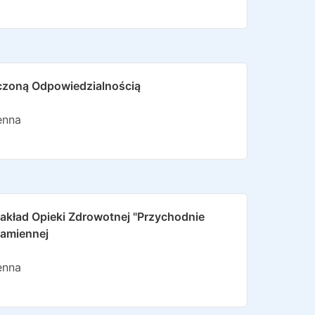
iczoną Odpowiedzialnością
enna
akład Opieki Zdrowotnej "przychodnie
Kamiennej
enna