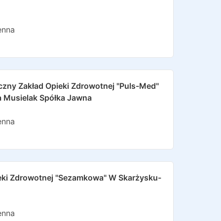
enna
yczny Zakład Opieki Zdrowotnej "puls-Med"
 Musielak Spółka Jawna
enna
ieki Zdrowotnej "sezamkowa" W Skarżysku-
enna