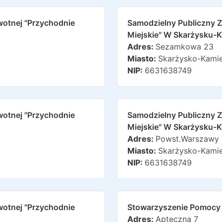
wotnej "przychodnie
Samodzielny Publiczny Z
Miejskie" W Skarżysku-
Adres:
Sezamkowa 23
Miasto:
Skarżysko-Kami
NIP:
6631638749
wotnej "przychodnie
Samodzielny Publiczny Z
Miejskie" W Skarżysku-
Adres:
Powst.warszawy 
Miasto:
Skarżysko-Kami
NIP:
6631638749
wotnej "przychodnie
Stowarzyszenie Pomocy 
Adres:
Apteczna 7