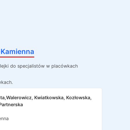
-Kamienna
ejki do specjalistów w placówkach
wkach.
ata,walerowicz, Kwiatkowska, Kozłowska,
Partnerska
enna