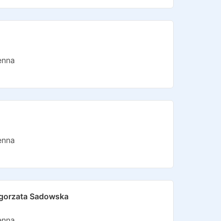
enna
enna
ałgorzata Sadowska
enna