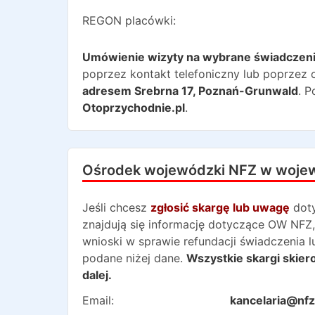
REGON placówki:
Umówienie wizyty na wybrane świadczen
poprzez kontakt telefoniczny lub poprzez o
adresem
Srebrna 17
,
Poznań-Grunwald
. 
Otoprzychodnie.pl
.
Ośrodek wojewódzki NFZ w woje
Jeśli chcesz
zgłosić skargę lub uwagę
dot
znajdują się informację dotyczące OW NFZ,
wnioski w sprawie refundacji świadczenia 
podane niżej dane.
Wszystkie skargi skie
dalej.
Email:
kancelaria@nfz