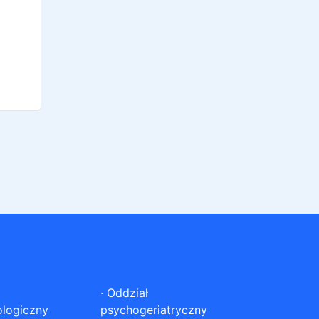
·
Oddział
ologiczny
psychogeriatryczny