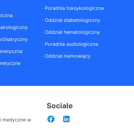
·
Poradnia toksykologiczna
giczna
·
Oddział diabetologiczny
nekologiczny
·
Oddział hematologiczny
ychiatryczny
·
Poradnia audiologiczna
enetyczna
·
Oddział niemowlęcy
netyczne
Sociale
i medyczne w