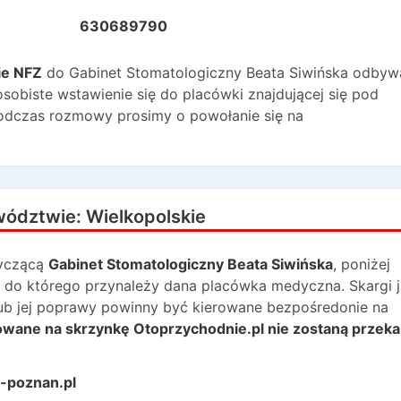
630689790
ie NFZ
do
Gabinet Stomatologiczny Beata Siwińska
odbywa
sobiste wstawienie się do placówki znajdującej się pod
Podczas rozmowy prosimy o powołanie się na
wództwie:
Wielkopolskie
yczącą
Gabinet Stomatologiczny Beata Siwińska
, poniżej
 do którego przynależy dana placówka medyczna. Skargi j
lub jej poprawy powinny być kierowane bezpośredonie na
rowane na skrzynkę Otoprzychodnie.pl nie zostaną przek
-poznan.pl