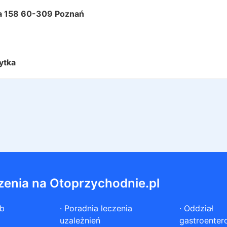
ka 158 60-309 Poznań
ytka
zenia na Otoprzychodnie.pl
ób
·
Poradnia leczenia
·
Oddział
uzależnień
gastroenter