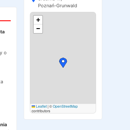
Poznań-Grunwald
+
−
ta
y o
ta
Leaflet
|
©
OpenStreetMap
contributors
o
nia