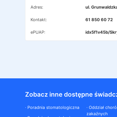
Adres:
ul. Grunwaldz
Kontakt:
61 850 60 72
ePUAP:
idx5f1v45b/Skr
Zobacz inne dostępne świadc
·
Poradnia stomatologiczna
·
Oddział chor
zakaźnych