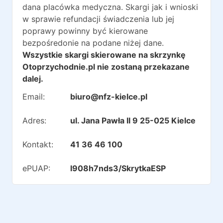
dana placówka medyczna. Skargi jak i wnioski
w sprawie refundacji świadczenia lub jej
poprawy powinny być kierowane
bezpośredonie na podane niżej dane.
Wszystkie skargi skierowane na skrzynkę
Otoprzychodnie.pl nie zostaną przekazane
dalej.
Email:
biuro@nfz-kielce.pl
Adres:
ul. Jana Pawła II 9 25-025 Kielce
Kontakt:
41 36 46 100
ePUAP:
l908h7nds3/SkrytkaESP