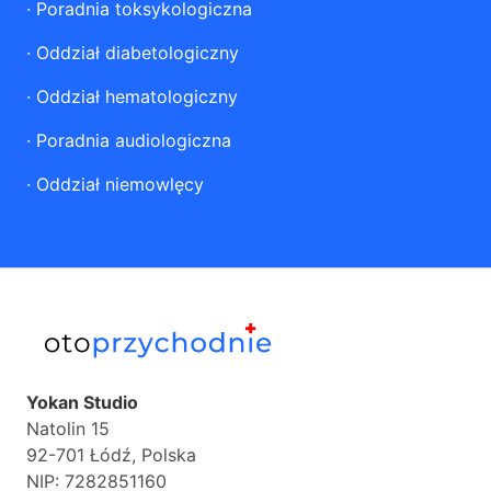
·
Poradnia toksykologiczna
·
Oddział diabetologiczny
·
Oddział hematologiczny
·
Poradnia audiologiczna
·
Oddział niemowlęcy
Yokan Studio
Natolin 15
92-701 Łódź, Polska
NIP: 7282851160