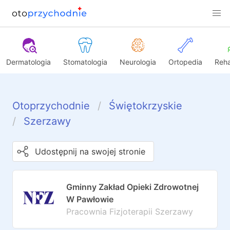
Dermatologia
Stomatologia
Neurologia
Ortopedia
Reha
Otoprzychodnie
Świętokrzyskie
Szerzawy
Udostępnij na swojej stronie
Gminny Zakład Opieki Zdrowotnej
W Pawłowie
Pracownia Fizjoterapii Szerzawy