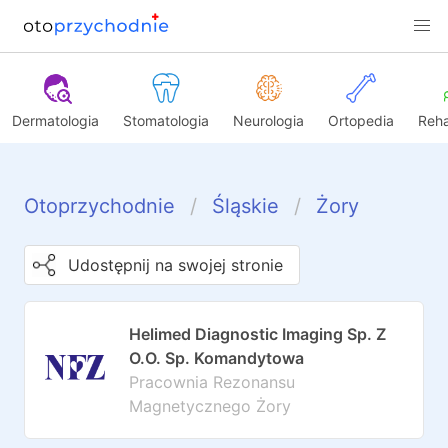
Dermatologia
Stomatologia
Neurologia
Ortopedia
Reha
Otoprzychodnie
Śląskie
Żory
Udostępnij na swojej stronie
Helimed Diagnostic Imaging Sp. Z
O.O. Sp. Komandytowa
Pracownia Rezonansu
Magnetycznego Żory