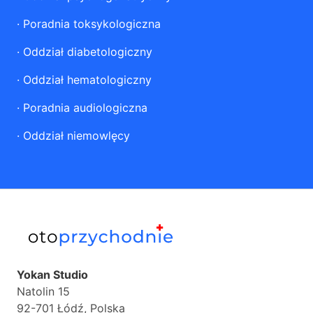
·
Poradnia toksykologiczna
·
Oddział diabetologiczny
·
Oddział hematologiczny
·
Poradnia audiologiczna
·
Oddział niemowlęcy
Yokan Studio
Natolin 15
92-701 Łódź, Polska