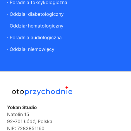
·
Poradnia toksykologiczna
·
Oddział diabetologiczny
·
Oddział hematologiczny
·
Poradnia audiologiczna
·
Oddział niemowlęcy
Yokan Studio
Natolin 15
92-701 Łódź, Polska
NIP: 7282851160