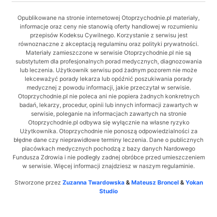
Opublikowane na stronie internetowej Otoprzychodnie.pl materiały,
informacje oraz ceny nie stanowią oferty handlowej w rozumieniu
przepisów Kodeksu Cywilnego. Korzystanie z serwisu jest
równoznaczne z akceptacją regulaminu oraz polityki prywatności.
Materiały zamieszczone w serwisie Otoprzychodnie.pl nie są
substytutem dla profesjonalnych porad medycznych, diagnozowania
lub leczenia. Użytkownik serwisu pod żadnym pozorem nie może
lekceważyć porady lekarza lub opóźnić poszukiwania porady
medycznej z powodu informacji, jakie przeczytał w serwisie.
Otoprzychodnie.pl nie poleca ani nie popiera żadnych konkretnych
badań, lekarzy, procedur, opinii lub innych informacji zawartych w
serwisie, poleganie na informacjach zawartych na stronie
Otoprzychodnie.pl odbywa się wyłącznie na własne ryzyko
Użytkownika. Otoprzychodnie nie ponoszą odpowiedzialności za
błędne dane czy nieprawidłowe terminy leczenia. Dane o publicznych
placówkach medycznych pochodzą z bazy danych Nardowego
Fundusza Zdrowia i nie podległy zadnej obróbce przed umieszczeniem
w serwisie. Więcej informacji znajdziesz w naszym regulaminie.
Stworzone przez
Zuzanna Twardowska
&
Mateusz Broncel
&
Yokan
Studio