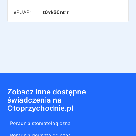
ePUAP:
t6vk26nt1r
Zobacz inne dostępne
świadczenia na
Otoprzychodnie.pl
·
Poradnia stomatologiczna
·
Poradnia dermatologiczna