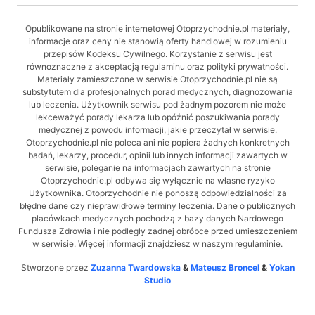
Opublikowane na stronie internetowej Otoprzychodnie.pl materiały,
informacje oraz ceny nie stanowią oferty handlowej w rozumieniu
przepisów Kodeksu Cywilnego. Korzystanie z serwisu jest
równoznaczne z akceptacją regulaminu oraz polityki prywatności.
Materiały zamieszczone w serwisie Otoprzychodnie.pl nie są
substytutem dla profesjonalnych porad medycznych, diagnozowania
lub leczenia. Użytkownik serwisu pod żadnym pozorem nie może
lekceważyć porady lekarza lub opóźnić poszukiwania porady
medycznej z powodu informacji, jakie przeczytał w serwisie.
Otoprzychodnie.pl nie poleca ani nie popiera żadnych konkretnych
badań, lekarzy, procedur, opinii lub innych informacji zawartych w
serwisie, poleganie na informacjach zawartych na stronie
Otoprzychodnie.pl odbywa się wyłącznie na własne ryzyko
Użytkownika. Otoprzychodnie nie ponoszą odpowiedzialności za
błędne dane czy nieprawidłowe terminy leczenia. Dane o publicznych
placówkach medycznych pochodzą z bazy danych Nardowego
Fundusza Zdrowia i nie podległy zadnej obróbce przed umieszczeniem
w serwisie. Więcej informacji znajdziesz w naszym regulaminie.
Stworzone przez
Zuzanna Twardowska
&
Mateusz Broncel
&
Yokan
Studio