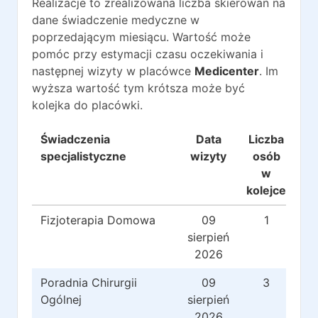
Realizacje to zrealizowana liczba skierowań na
dane świadczenie medyczne w
poprzedającym miesiącu. Wartość może
pomóc przy estymacji czasu oczekiwania i
następnej wizyty w placówce
Medicenter
. Im
wyższa wartość tym krótsza może być
kolejka do placówki.
Świadczenia
Data
Liczba
Re
specjalistyczne
wizyty
osób
w
kolejce
Fizjoterapia Domowa
09
1
sierpień
2026
Poradnia Chirurgii
09
3
Ogólnej
sierpień
2026