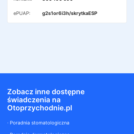
ePUAP:
g2s1or6i3h/skrytkaESP
Zobacz inne dostępne
świadczenia na
Otoprzychodnie.pl
·
Poradnia stomatologiczna