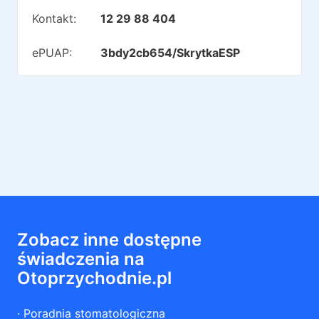
Kontakt:
12 29 88 404
ePUAP:
3bdy2cb654/SkrytkaESP
Zobacz inne dostępne
świadczenia na
Otoprzychodnie.pl
·
Poradnia stomatologiczna