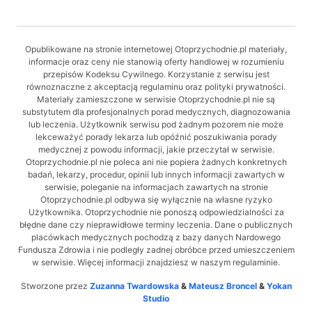
Opublikowane na stronie internetowej Otoprzychodnie.pl materiały,
informacje oraz ceny nie stanowią oferty handlowej w rozumieniu
przepisów Kodeksu Cywilnego. Korzystanie z serwisu jest
równoznaczne z akceptacją regulaminu oraz polityki prywatności.
Materiały zamieszczone w serwisie Otoprzychodnie.pl nie są
substytutem dla profesjonalnych porad medycznych, diagnozowania
lub leczenia. Użytkownik serwisu pod żadnym pozorem nie może
lekceważyć porady lekarza lub opóźnić poszukiwania porady
medycznej z powodu informacji, jakie przeczytał w serwisie.
Otoprzychodnie.pl nie poleca ani nie popiera żadnych konkretnych
badań, lekarzy, procedur, opinii lub innych informacji zawartych w
serwisie, poleganie na informacjach zawartych na stronie
Otoprzychodnie.pl odbywa się wyłącznie na własne ryzyko
Użytkownika. Otoprzychodnie nie ponoszą odpowiedzialności za
błędne dane czy nieprawidłowe terminy leczenia. Dane o publicznych
placówkach medycznych pochodzą z bazy danych Nardowego
Fundusza Zdrowia i nie podległy zadnej obróbce przed umieszczeniem
w serwisie. Więcej informacji znajdziesz w naszym regulaminie.
Stworzone przez
Zuzanna Twardowska
&
Mateusz Broncel
&
Yokan
Studio