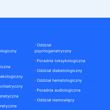
·
Oddział
ologiczny
psychogeriatryczny
·
Poradnia toksykologiczna
giczna
·
Oddział diabetologiczny
nekologiczny
·
Oddział hematologiczny
ychiatryczny
·
Poradnia audiologiczna
enetyczna
·
Oddział niemowlęcy
netyczne