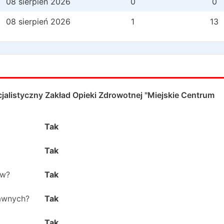
08 sierpień 2026
0
0
08 sierpień 2026
1
13
jalistyczny Zakład Opieki Zdrowotnej "Miejskie Centrum
Tak
Tak
ów?
Tak
rawnych?
Tak
Tak