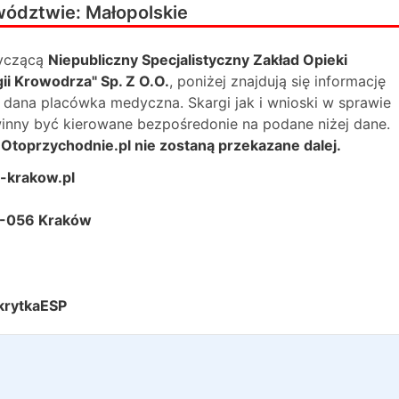
wództwie:
Małopolskie
yczącą
Niepubliczny Specjalistyczny Zakład Opieki
i Krowodrza" Sp. Z O.O.
, poniżej znajdują się informację
dana placówka medyczna. Skargi jak i wnioski w sprawie
winny być kierowane bezpośredonie na podane niżej dane.
Otoprzychodnie.pl nie zostaną przekazane dalej.
-krakow.pl
31-056 Kraków
krytkaESP