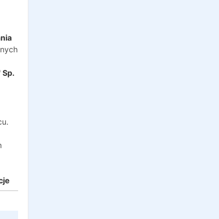
o
nia
anych
 Sp.
cu.
m
cje