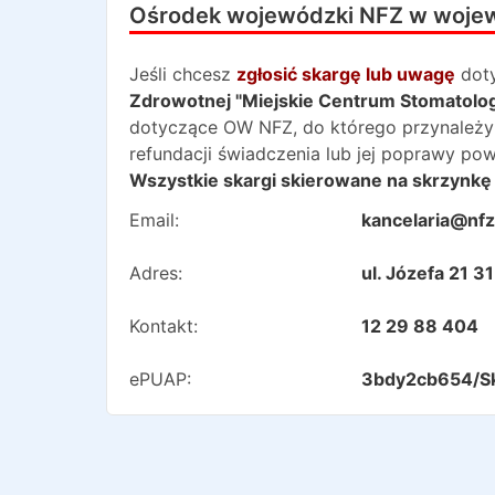
Ośrodek wojewódzki NFZ w woje
Jeśli chcesz
zgłosić skargę lub uwagę
dot
Zdrowotnej "Miejskie Centrum Stomatologi
dotyczące OW NFZ, do którego przynależy 
refundacji świadczenia lub jej poprawy po
Wszystkie skargi skierowane na skrzynkę 
Email:
kancelaria@nfz
Adres:
ul. Józefa 21 
Kontakt:
12 29 88 404
ePUAP:
3bdy2cb654/S