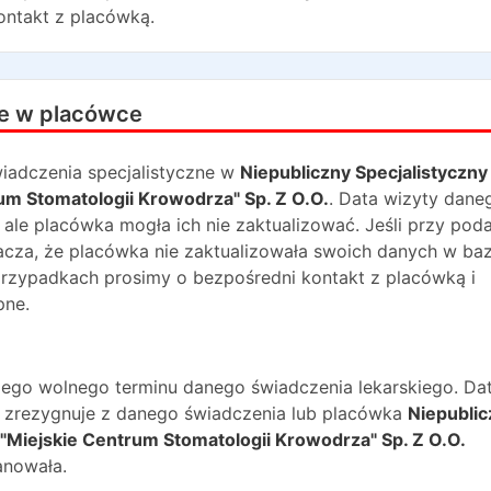
ontakt z placówką.
e w placówce
iadczenia specjalistyczne w
Niepubliczny Specjalistyczny
um Stomatologii Krowodrza" Sp. Z O.O.
. Data wizyty dane
, ale placówka mogła ich nie zaktualizować. Jeśli przy po
nacza, że placówka nie zaktualizowała swoich danych w baz
przypadkach prosimy o bezpośredni kontakt z placówką i
pne.
ższego wolnego terminu danego świadczenia lekarskiego. Da
na zrezygnuje z danego świadczenia lub placówka
Niepublic
 "Miejskie Centrum Stomatologii Krowodrza" Sp. Z O.O.
anowała.