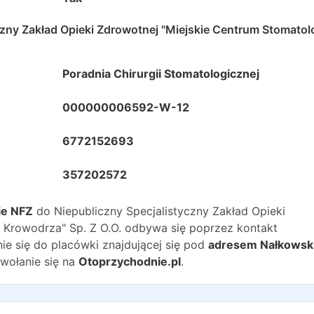
czny Zakład Opieki Zdrowotnej "Miejskie Centrum Stomatolo
Poradnia Chirurgii Stomatologicznej
000000006592-W-12
6772152693
357202572
ie NFZ
do
Niepubliczny Specjalistyczny Zakład Opieki
 Krowodrza" Sp. Z O.O.
odbywa się poprzez kontakt
ie się do placówki znajdującej się pod
adresem
Nałkowsk
ołanie się na
Otoprzychodnie.pl
.