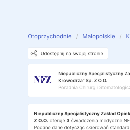
Otoprzychodnie
Małopolskie
K
Udostępnij na swojej stronie
Niepubliczny Specjalistyczny Za
Krowodrza" Sp. Z O.O.
Poradnia Chirurgii Stomatologic
Niepubliczny Specjalistyczny Zakład Opie
Z O.O.
oferuje
3
świadczenia medyczne NF
Podane dane dotycząc skierowań standardo