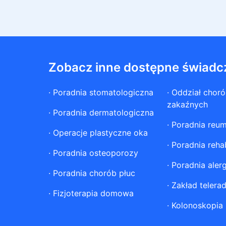
Zobacz inne dostępne świadc
·
Poradnia stomatologiczna
·
Oddział chor
zakaźnych
·
Poradnia dermatologiczna
·
Poradnia reum
·
Operacje plastyczne oka
·
Poradnia rehab
·
Poradnia osteoporozy
·
Poradnia aler
·
Poradnia chorób płuc
·
Zakład telerad
·
Fizjoterapia domowa
·
Kolonoskopia