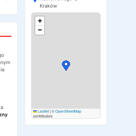
Kraków
+
−
go
danym
ie
ta
Leaflet
|
©
OpenStreetMap
zny
contributors