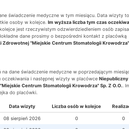
dane świadczenie medyczne w tym miesiącu. Data wizyty t
kie osoby w kolejce.
Im wyższa liczba tym czas oczekiwa
 kolejce jest rzeczywistym odzwierdziedleniem osób zapis
O dokładne dane prosimy o bezpośredni kontakt z placówką
ki Zdrowotnej "Miejskie Centrum Stomatologii Krowodrza"
wań na dane świadczenie medyczne w poprzedającym miesią
 oczekiwania i następnej wizyty w placówce
Niepubliczny
 "Miejskie Centrum Stomatologii Krowodrza" Sp. Z O.O.
. I
jka do placówki.
Data wizyty
Liczba osób w kolejce
Realiza
08 sierpień 2026
0
0