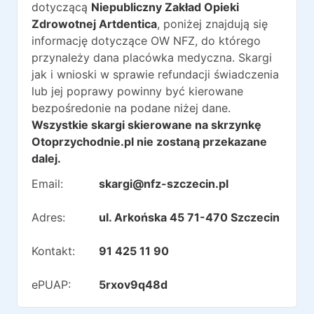
dotyczącą
Niepubliczny Zakład Opieki
Zdrowotnej Artdentica
, poniżej znajdują się
informację dotyczące OW NFZ, do którego
przynależy dana placówka medyczna. Skargi
jak i wnioski w sprawie refundacji świadczenia
lub jej poprawy powinny być kierowane
bezpośredonie na podane niżej dane.
Wszystkie skargi skierowane na skrzynkę
Otoprzychodnie.pl nie zostaną przekazane
dalej.
Email:
skargi@nfz-szczecin.pl
Adres:
ul. Arkońska 45 71-470 Szczecin
Kontakt:
91 425 11 90
ePUAP:
5rxov9q48d