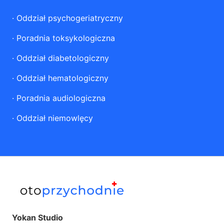
·
Oddział psychogeriatryczny
·
Poradnia toksykologiczna
·
Oddział diabetologiczny
·
Oddział hematologiczny
·
Poradnia audiologiczna
·
Oddział niemowlęcy
Yokan Studio