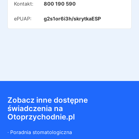
Kontakt:
800 190 590
ePUAP:
g2s1or6i3h/skrytkaESP
Zobacz inne dostępne
świadczenia na
Otoprzychodnie.pl
·
Poradnia stomatologiczna