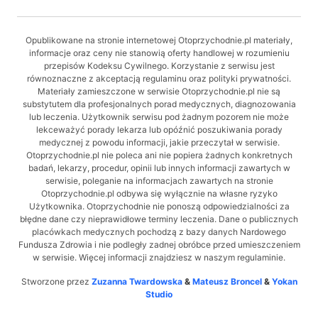
Opublikowane na stronie internetowej Otoprzychodnie.pl materiały,
informacje oraz ceny nie stanowią oferty handlowej w rozumieniu
przepisów Kodeksu Cywilnego. Korzystanie z serwisu jest
równoznaczne z akceptacją regulaminu oraz polityki prywatności.
Materiały zamieszczone w serwisie Otoprzychodnie.pl nie są
substytutem dla profesjonalnych porad medycznych, diagnozowania
lub leczenia. Użytkownik serwisu pod żadnym pozorem nie może
lekceważyć porady lekarza lub opóźnić poszukiwania porady
medycznej z powodu informacji, jakie przeczytał w serwisie.
Otoprzychodnie.pl nie poleca ani nie popiera żadnych konkretnych
badań, lekarzy, procedur, opinii lub innych informacji zawartych w
serwisie, poleganie na informacjach zawartych na stronie
Otoprzychodnie.pl odbywa się wyłącznie na własne ryzyko
Użytkownika. Otoprzychodnie nie ponoszą odpowiedzialności za
błędne dane czy nieprawidłowe terminy leczenia. Dane o publicznych
placówkach medycznych pochodzą z bazy danych Nardowego
Fundusza Zdrowia i nie podległy zadnej obróbce przed umieszczeniem
w serwisie. Więcej informacji znajdziesz w naszym regulaminie.
Stworzone przez
Zuzanna Twardowska
&
Mateusz Broncel
&
Yokan
Studio