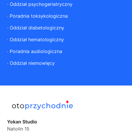
·
Oddział psychogeriatryczny
·
Poradnia toksykologiczna
·
Oddział diabetologiczny
·
Oddział hematologiczny
·
Poradnia audiologiczna
·
Oddział niemowlęcy
Yokan Studio
Natolin 15