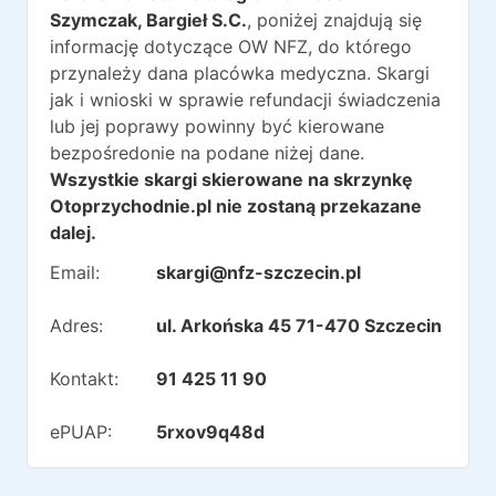
Szymczak, Bargieł S.C.
, poniżej znajdują się
informację dotyczące OW NFZ, do którego
przynależy dana placówka medyczna. Skargi
jak i wnioski w sprawie refundacji świadczenia
lub jej poprawy powinny być kierowane
bezpośredonie na podane niżej dane.
Wszystkie skargi skierowane na skrzynkę
Otoprzychodnie.pl nie zostaną przekazane
dalej.
Email:
skargi@nfz-szczecin.pl
Adres:
ul. Arkońska 45 71-470 Szczecin
Kontakt:
91 425 11 90
ePUAP:
5rxov9q48d