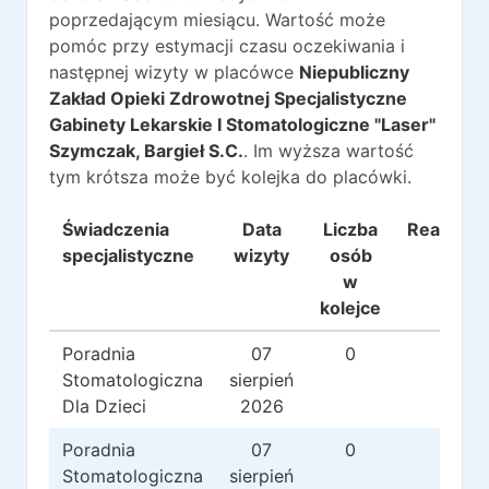
poprzedającym miesiącu. Wartość może
pomóc przy estymacji czasu oczekiwania i
następnej wizyty w placówce
Niepubliczny
Zakład Opieki Zdrowotnej Specjalistyczne
Gabinety Lekarskie I Stomatologiczne "Laser"
Szymczak, Bargieł S.C.
. Im wyższa wartość
tym krótsza może być kolejka do placówki.
Świadczenia
Data
Liczba
Realizacj
specjalistyczne
wizyty
osób
w
kolejce
Poradnia
07
0
0
Stomatologiczna
sierpień
Dla Dzieci
2026
Poradnia
07
0
0
Stomatologiczna
sierpień