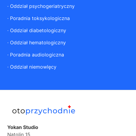
·
Oddział psychogeriatryczny
·
Poradnia toksykologiczna
·
Oddział diabetologiczny
·
Oddział hematologiczny
·
Poradnia audiologiczna
·
Oddział niemowlęcy
Yokan Studio
Natolin 15