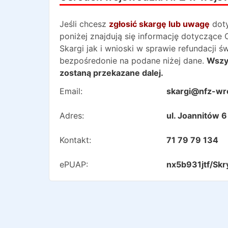
Jeśli chcesz
zgłosić skargę lub uwagę
dot
poniżej znajdują się informację dotycząc
Skargi jak i wnioski w sprawie refundacji 
bezpośredonie na podane niżej dane.
Wszys
zostaną przekazane dalej.
Email:
skargi@nfz-wr
Adres:
ul. Joannitów 
Kontakt:
71 79 79 134
ePUAP:
nx5b931jtf/Skr