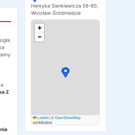
Henryka Sienkiewicza 58-60
,
Wrocław-Śródmieście
+
−
mogła
ka
osimy
ta
ka Z
Leaflet
|
©
OpenStreetMap
o
contributors
nia