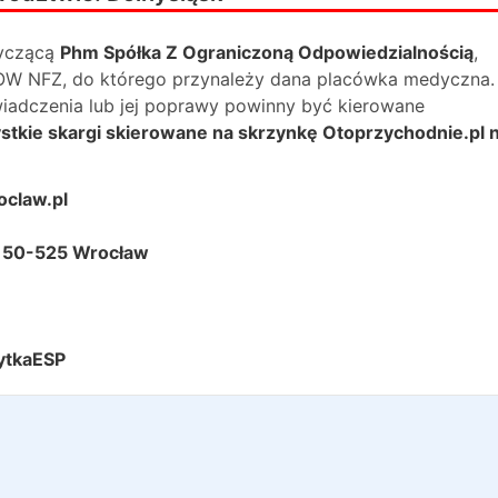
yczącą
Phm Spółka Z Ograniczoną Odpowiedzialnością
,
e OW NFZ, do którego przynależy dana placówka medyczna.
świadczenia lub jej poprawy powinny być kierowane
tkie skargi skierowane na skrzynkę Otoprzychodnie.pl n
oclaw.pl
6 50-525 Wrocław
ytkaESP