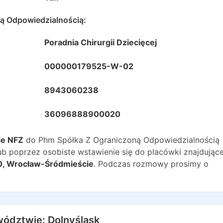
ą Odpowiedzialnością
:
Poradnia Chirurgii Dziecięcej
000000179525-W-02
8943060238
36096888900020
ie NFZ
do
Phm Spółka Z Ograniczoną Odpowiedzialnością
b poprzez osobiste wstawienie się do placówki znajdujące
0
,
Wrocław-Śródmieście
. Podczas rozmowy prosimy o
wództwie:
Dolnyśląsk