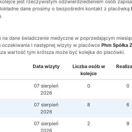
 kolejce jest rzeczywistym odzwierdziedleniem osób zapis
O dokładne dane prosimy o bezpośredni kontakt z placówką
ą
.
wań na dane świadczenie medyczne w poprzedającym miesią
 oczekiwania i następnej wizyty w placówce
Phm Spółka 
sza wartość tym krótsza może być kolejka do placówki.
Data wizyty
Liczba osób w
Realiz
kolejce
07 sierpień
0
0
2026
07 sierpień
8
6
2026
07 sierpień
2
9
2026