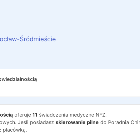
ocław-Śródmieście
wiedzialnością
ością
oferuje
11
świadczenia medyczne NFZ.
wych. Jeśli posiadasz
skierowanie pilne
do
Poradnia Chir
z placówką.