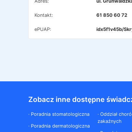
Adres:
ul. Grunwaldz
Kontakt:
61 850 60 72
ePUAP:
idx5f1v45b/Skr
Zobacz inne dostępne świadc
·
Poradnia stomatologiczna
·
Oddział chor
zakaźnych
·
Poradnia dermatologiczna