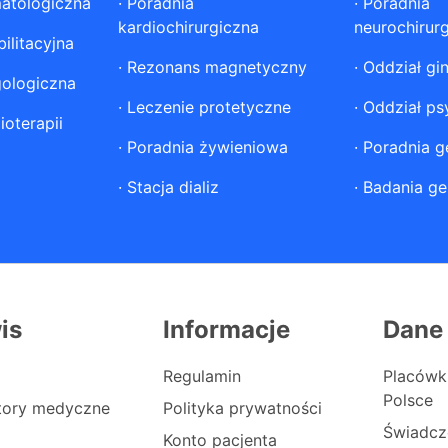
atologiczna
·
Poradnia
·
Poradnia
kardiochirurgiczna
neurochirur
ilitacyjna
·
Rezonans magnetyczny
·
Oddział gi
gologiczna
·
Leczenie protetyczne
·
Oddział ps
ioterapii
·
Poradnia żywieniowa
·
Poradnia g
·
Stacja dializ
·
Badania ge
is
Informacje
Dane
Regulamin
Placówk
Polsce
atory medyczne
Polityka prywatności
Świadcz
Konto pacjenta