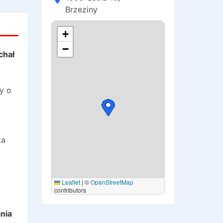
Brzeziny
+
−
chał
y o
ta
Leaflet
|
©
OpenStreetMap
contributors
o
nia