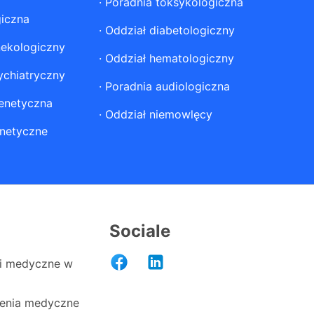
·
Poradnia toksykologiczna
giczna
·
Oddział diabetologiczny
nekologiczny
·
Oddział hematologiczny
ychiatryczny
·
Poradnia audiologiczna
enetyczna
·
Oddział niemowlęcy
netyczne
Sociale
i medyczne w
enia medyczne