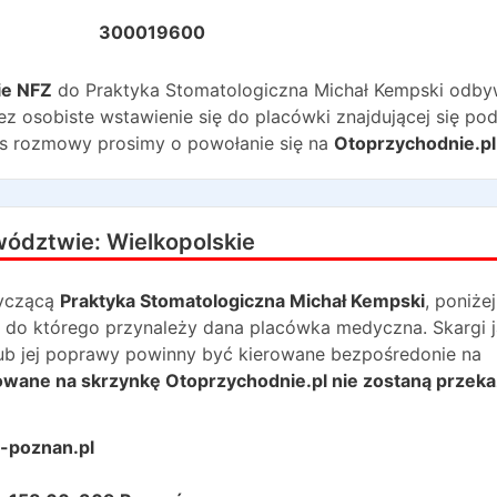
300019600
ie NFZ
do
Praktyka Stomatologiczna Michał Kempski
odby
ez osobiste wstawienie się do placówki znajdującej się po
s rozmowy prosimy o powołanie się na
Otoprzychodnie.pl
wództwie:
Wielkopolskie
yczącą
Praktyka Stomatologiczna Michał Kempski
, poniżej
 do którego przynależy dana placówka medyczna. Skargi j
lub jej poprawy powinny być kierowane bezpośredonie na
rowane na skrzynkę Otoprzychodnie.pl nie zostaną przek
-poznan.pl