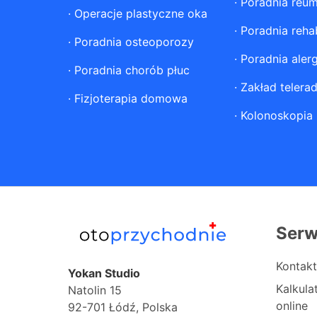
·
Poradnia reum
·
Operacje plastyczne oka
·
Poradnia rehab
·
Poradnia osteoporozy
·
Poradnia aler
·
Poradnia chorób płuc
·
Zakład telerad
·
Fizjoterapia domowa
·
Kolonoskopia
Serw
Kontakt
Yokan Studio
Kalkul
Natolin 15
online
92-701 Łódź, Polska