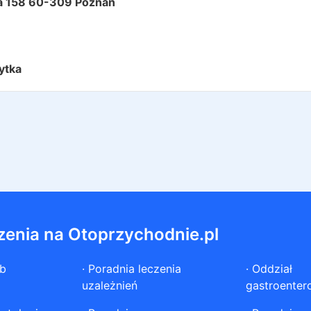
ka 158 60-309 Poznań
ytka
zenia na Otoprzychodnie.pl
ób
·
Poradnia leczenia
·
Oddział
uzależnień
gastroenter