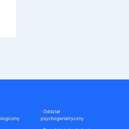
·
Oddział
ologiczny
psychogeriatryczny