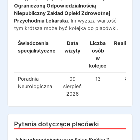
Ograniczoną Odpowiedzialnością
Niepubliczny Zakład Opieki Zdrowotnej
Przychodnia Lekarska
. Im wyższa wartość
tym krótsza może być kolejka do placówki.
Świadczenia
Data
Liczba
Realizacje
specjalistyczne
wizyty
osób
w
kolejce
Poradnia
09
13
8
Neurologiczna
sierpień
2026
Pytania dotyczące placówki
Jakie udogodnienia są w
Salus Spółka Z