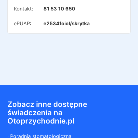
Kontakt:
81 53 10 650
ePUAP:
e2534foiol/skrytka
Zobacz inne dostępne
świadczenia na
Otoprzychodnie.pl
·
Poradnia stomatologiczna