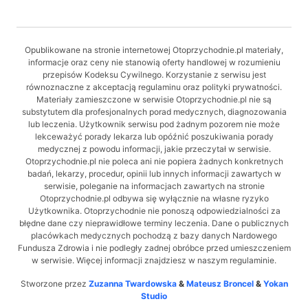
Opublikowane na stronie internetowej Otoprzychodnie.pl materiały,
informacje oraz ceny nie stanowią oferty handlowej w rozumieniu
przepisów Kodeksu Cywilnego. Korzystanie z serwisu jest
równoznaczne z akceptacją regulaminu oraz polityki prywatności.
Materiały zamieszczone w serwisie Otoprzychodnie.pl nie są
substytutem dla profesjonalnych porad medycznych, diagnozowania
lub leczenia. Użytkownik serwisu pod żadnym pozorem nie może
lekceważyć porady lekarza lub opóźnić poszukiwania porady
medycznej z powodu informacji, jakie przeczytał w serwisie.
Otoprzychodnie.pl nie poleca ani nie popiera żadnych konkretnych
badań, lekarzy, procedur, opinii lub innych informacji zawartych w
serwisie, poleganie na informacjach zawartych na stronie
Otoprzychodnie.pl odbywa się wyłącznie na własne ryzyko
Użytkownika. Otoprzychodnie nie ponoszą odpowiedzialności za
błędne dane czy nieprawidłowe terminy leczenia. Dane o publicznych
placówkach medycznych pochodzą z bazy danych Nardowego
Fundusza Zdrowia i nie podległy zadnej obróbce przed umieszczeniem
w serwisie. Więcej informacji znajdziesz w naszym regulaminie.
Stworzone przez
Zuzanna Twardowska
&
Mateusz Broncel
&
Yokan
Studio