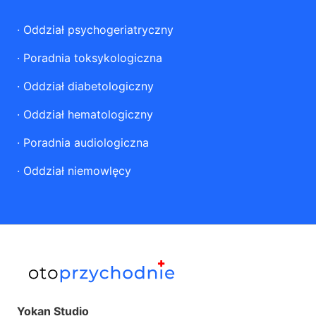
·
Oddział psychogeriatryczny
·
Poradnia toksykologiczna
·
Oddział diabetologiczny
·
Oddział hematologiczny
·
Poradnia audiologiczna
·
Oddział niemowlęcy
Yokan Studio