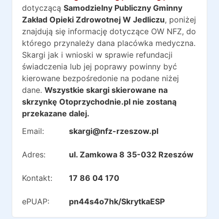
dotyczącą
Samodzielny Publiczny Gminny
Zakład Opieki Zdrowotnej W Jedliczu
, poniżej
znajdują się informację dotyczące OW NFZ, do
którego przynależy dana placówka medyczna.
Skargi jak i wnioski w sprawie refundacji
świadczenia lub jej poprawy powinny być
kierowane bezpośredonie na podane niżej
dane.
Wszystkie skargi skierowane na
skrzynkę Otoprzychodnie.pl nie zostaną
przekazane dalej.
Email:
skargi@nfz-rzeszow.pl
Adres:
ul. Zamkowa 8 35-032 Rzeszów
Kontakt:
17 86 04 170
ePUAP:
pn44s4o7hk/SkrytkaESP