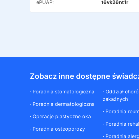
ePUAP:
t6vk26nt1r
Zobacz inne dostępne świadc
·
Poradnia stomatologiczna
·
Oddział chor
zakaźnych
·
Poradnia dermatologiczna
·
Poradnia reum
·
Operacje plastyczne oka
·
Poradnia rehab
·
Poradnia osteoporozy
·
Poradnia aler