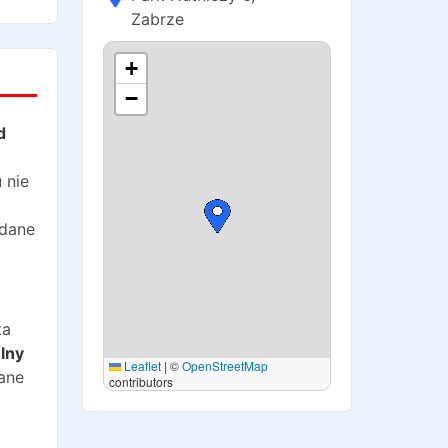
Zabrze
+
−
d
 nie
 dane
ta
lny
Leaflet
|
©
OpenStreetMap
dane
contributors