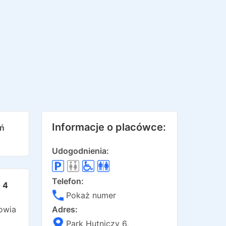
Informacje o placówce:
eń
Udogodnienia:
Telefon:
4
Pokaż numer
owia
Adres:
Park Hutniczy 6
,