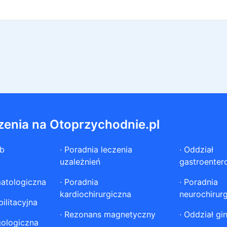
zenia na Otoprzychodnie.pl
ób
·
Poradnia leczenia
·
Oddział
uzależnień
gastroenter
atologiczna
·
Poradnia
·
Poradnia
kardiochirurgiczna
neurochirur
ilitacyjna
·
Rezonans magnetyczny
·
Oddział gi
gologiczna