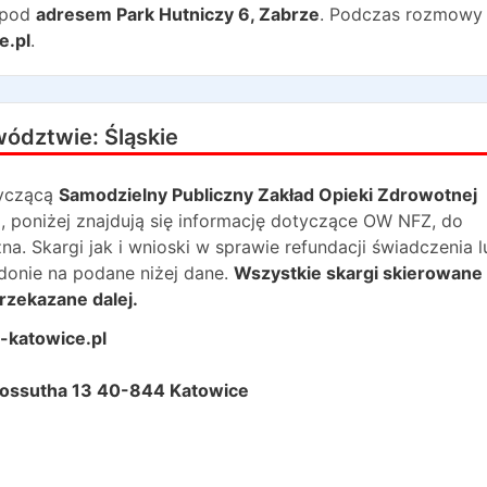
 pod
adresem
Park Hutniczy 6
,
Zabrze
. Podczas rozmowy
e.pl
.
wództwie:
Śląskie
yczącą
Samodzielny Publiczny Zakład Opieki Zdrowotnej
ń
, poniżej znajdują się informację dotyczące OW NFZ, do
 Skargi jak i wnioski w sprawie refundacji świadczenia lu
onie na podane niżej dane.
Wszystkie skargi skierowane
rzekazane dalej.
-katowice.pl
 Kossutha 13 40-844 Katowice