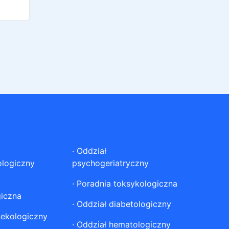
·
Oddział
ologiczny
psychogeriatryczny
·
Poradnia toksykologiczna
giczna
·
Oddział diabetologiczny
nekologiczny
·
Oddział hematologiczny