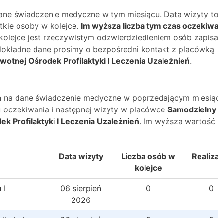
dane świadczenie medyczne w tym miesiącu. Data wizyty t
kie osoby w kolejce.
Im wyższa liczba tym czas oczekiwa
 kolejce jest rzeczywistym odzwierdziedleniem osób zapis
O dokładne dane prosimy o bezpośredni kontakt z placówką
wotnej Ośrodek Profilaktyki I Leczenia Uzależnień
.
wań na dane świadczenie medyczne w poprzedającym miesią
 oczekiwania i następnej wizyty w placówce
Samodzielny
k Profilaktyki I Leczenia Uzależnień
. Im wyższa wartość
Data wizyty
Liczba osób w
Realiz
kolejce
 I
06 sierpień
0
0
2026