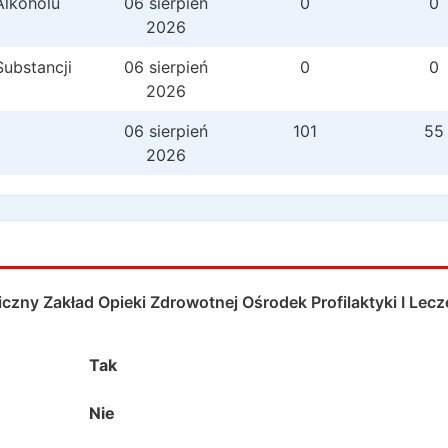
Alkoholu
06 sierpień
0
0
2026
Substancji
06 sierpień
0
0
2026
06 sierpień
101
55
2026
czny Zakład Opieki Zdrowotnej Ośrodek Profilaktyki I Lecz
Tak
Nie