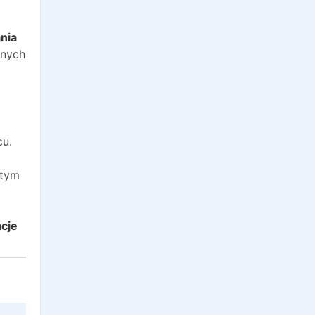
o
nia
anych
cu.
 tym
acje