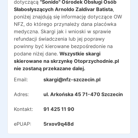
dotyczącą
"Sonido" Ośrodek Obsługi Osób
Słabosłyszących Arnoldo Zaldivar Batista
,
poniżej znajdują się informację dotyczące OW
NFZ, do którego przynależy dana placówka
medyczna. Skargi jak i wnioski w sprawie
refundacji świadczenia lub jej poprawy
powinny być kierowane bezpośredonie na
podane niżej dane.
Wszystkie skargi
skierowane na skrzynkę Otoprzychodnie.pl
nie zostaną przekazane dalej.
Email:
skargi@nfz-szczecin.pl
Adres:
ul. Arkońska 45 71-470 Szczecin
Kontakt:
91 425 11 90
ePUAP:
5rxov9q48d