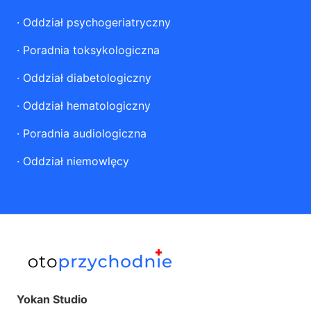
·
Oddział psychogeriatryczny
·
Poradnia toksykologiczna
·
Oddział diabetologiczny
·
Oddział hematologiczny
·
Poradnia audiologiczna
·
Oddział niemowlęcy
Yokan Studio