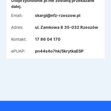
Otoprzychodnie.pl nie zostaną przekazane
dalej.
Email:
skargi@nfz-rzeszow.pl
Adres:
ul. Zamkowa 8 35-032 Rzeszów
Kontakt:
17 86 04 170
ePUAP:
pn44s4o7hk/SkrytkaESP