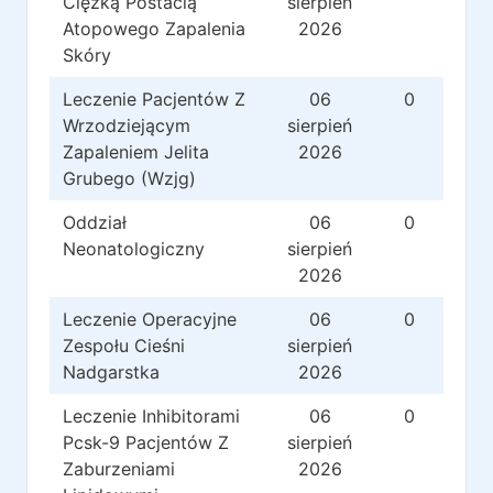
Ciężką Postacią
sierpień
Atopowego Zapalenia
2026
Skóry
Leczenie Pacjentów Z
06
0
Wrzodziejącym
sierpień
Zapaleniem Jelita
2026
Grubego (Wzjg)
Oddział
06
0
Neonatologiczny
sierpień
2026
Leczenie Operacyjne
06
0
Zespołu Cieśni
sierpień
Nadgarstka
2026
Leczenie Inhibitorami
06
0
Pcsk-9 Pacjentów Z
sierpień
Zaburzeniami
2026