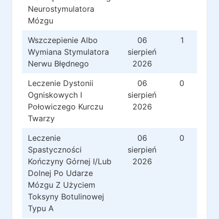
Neurostymulatora
Mózgu
Wszczepienie Albo
06
1
Wymiana Stymulatora
sierpień
Nerwu Błędnego
2026
Leczenie Dystonii
06
0
Ogniskowych I
sierpień
Połowiczego Kurczu
2026
Twarzy
Leczenie
06
0
Spastyczności
sierpień
Kończyny Górnej I/Lub
2026
Dolnej Po Udarze
Mózgu Z Użyciem
Toksyny Botulinowej
Typu A