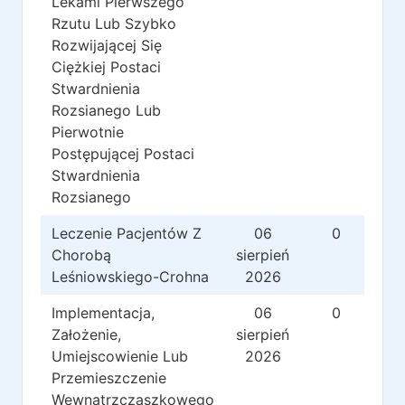
Lekami Pierwszego
Rzutu Lub Szybko
Rozwijającej Się
Ciężkiej Postaci
Stwardnienia
Rozsianego Lub
Pierwotnie
Postępującej Postaci
Stwardnienia
Rozsianego
Leczenie Pacjentów Z
06
0
Chorobą
sierpień
Leśniowskiego-Crohna
2026
Implementacja,
06
0
Założenie,
sierpień
Umiejscowienie Lub
2026
Przemieszczenie
Wewnątrzczaszkowego