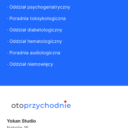
·
Oddział psychogeriatryczny
·
Poradnia toksykologiczna
·
Oddział diabetologiczny
·
Oddział hematologiczny
·
Poradnia audiologiczna
·
Oddział niemowlęcy
Yokan Studio
Natolin 15