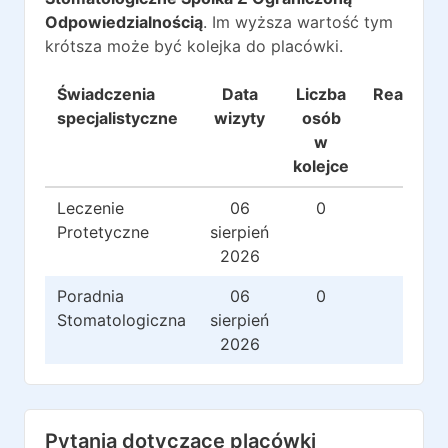
Odpowiedzialnością
. Im wyższa wartość tym
krótsza może być kolejka do placówki.
Świadczenia
Data
Liczba
Realizacj
specjalistyczne
wizyty
osób
w
kolejce
Leczenie
06
0
0
Protetyczne
sierpień
2026
Poradnia
06
0
0
Stomatologiczna
sierpień
2026
Pytania dotyczące placówki