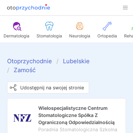
Dermatologia
Stomatologia
Neurologia
Ortopedia
Reha
Otoprzychodnie
Lubelskie
Zamość
Udostępnij na swojej stronie
Wielospecjalistyczne Centrum
Stomatologiczne Spółka Z
Ograniczoną Odpowiedzialnością
Poradnia Stomatologiczna Szkolna