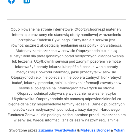
Opublikowane na stronie internetowej Otoprzychodnie.pl materiały,
informacje oraz ceny nie stanowią oferty handlowej w rozumieniu
przepisów Kodeksu Cywilnego. Korzystanie z serwisu jest
równoznaczne z akceptacją regulaminu oraz polityki prywatności.
Materiały zamieszczone w serwisie Otoprzychodnie.pl nie są
substytutem dla profesjonalnych porad medycznych, diagnozowania
lub leczenia. Użytkownik serwisu pod żadnym pozorem nie może
lekceważyć porady lekarza lub opóźnić poszukiwania porady
medycznej z powodu informacji, jakie przeczytał w serwisie.
Otoprzychodnie.pl nie poleca ani nie popiera żadnych konkretnych
badań, lekarzy, procedur, opinii lub innych informacji zawartych w
serwisie, poleganie na informacjach zawartych na stronie
Otoprzychodnie.pl odbywa się wyłącznie na własne ryzyko
Użytkownika. Otoprzychodnie nie ponoszą odpowiedzialności za
błędne dane czy nieprawidłowe terminy leczenia. Dane o publicznych
placówkach medycznych pochodzą z bazy danych Nardowego
Fundusza Zdrowia i nie podległy zadnej obróbce przed umieszczeniem
w serwisie. Więcej informacji znajdziesz w naszym regulaminie.
Stworzone przez
Zuzanna Twardowska
&
Mateusz Broncel
&
Yokan