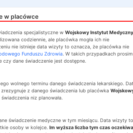
e w placówce
iadczenia specjalistyczne w
Wojskowy Instytut Medyczn
lizowana codziennie, ale placówka mogła ich nie
niu nie istnieje data wizyty to oznacza, że placówka nie
odowego Funduszu Zdrowia
. W takich przypadkach prosim
e czy dane świadczenie jest dostępne.
ższego wolnego terminu danego świadczenia lekarskiego. Da
na zrezygnuje z danego świadczenia lub placówka
Wojskow
e świadczenia niz planowała.
dane świadczenie medyczne w tym miesiącu. Data wizyty t
kie osoby w kolejce.
Im wyższa liczba tym czas oczekiwa