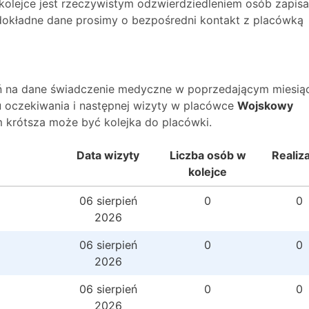
 kolejce jest rzeczywistym odzwierdziedleniem osób zapis
O dokładne dane prosimy o bezpośredni kontakt z placówką
wań na dane świadczenie medyczne w poprzedającym miesią
 oczekiwania i następnej wizyty w placówce
Wojskowy
 krótsza może być kolejka do placówki.
Data wizyty
Liczba osób w
Realiz
kolejce
06 sierpień
0
0
2026
06 sierpień
0
0
2026
06 sierpień
0
0
2026