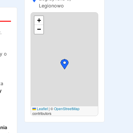
Legionowo
+
−
y
.
y o
ta
y
Leaflet
|
©
OpenStreetMap
contributors
o
nia